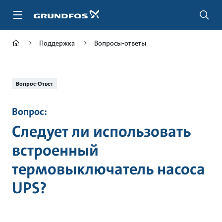
Перейти
к
основному
контенту
Поддержка
Вопросы-ответы
Вопрос-Ответ
Вопрос:
Следует ли использовать
встроенный
термовыключатель насоса
UPS?