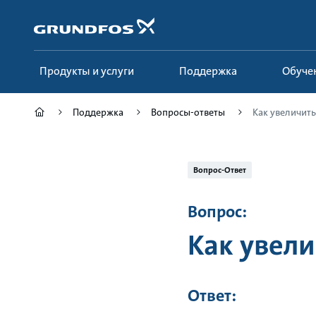
Перейти
к
основному
контенту
Продукты и услуги
Поддержка
Обуче
Поддержка
Вопросы-ответы
Как увеличить 
Вопрос-Ответ
Вопрос:
Как увели
Ответ: