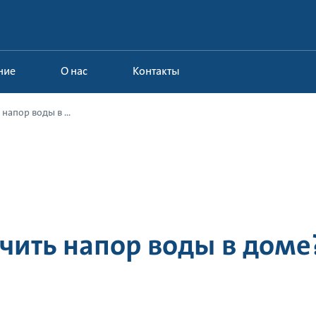
ние
О нас
Контакты
напор воды в ...
чить напор воды в доме