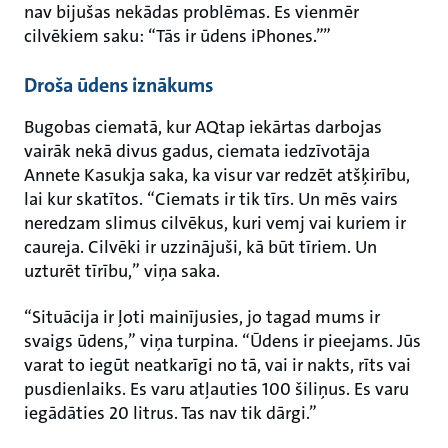
nav bijušas nekādas problēmas. Es vienmēr
cilvēkiem saku: “Tās ir ūdens iPhones.””
Droša ūdens iznākums
Bugobas ciematā, kur AQtap iekārtas darbojas
vairāk nekā divus gadus, ciemata iedzīvotāja
Annete Kasukja saka, ka visur var redzēt atšķirību,
lai kur skatītos. “Ciemats ir tik tīrs. Un mēs vairs
neredzam slimus cilvēkus, kuri vemj vai kuriem ir
caureja. Cilvēki ir uzzinājuši, kā būt tīriem. Un
uzturēt tīrību,” viņa saka.
“Situācija ir ļoti mainījusies, jo tagad mums ir
svaigs ūdens,” viņa turpina. “Ūdens ir pieejams. Jūs
varat to iegūt neatkarīgi no tā, vai ir nakts, rīts vai
pusdienlaiks. Es varu atļauties 100 šiliņus. Es varu
iegādāties 20 litrus. Tas nav tik dārgi.”