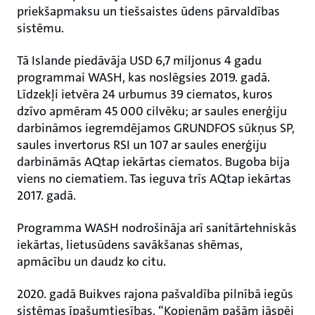
priekšapmaksu un tiešsaistes ūdens pārvaldības
sistēmu.
Tā Islande piedāvāja USD 6,7 miljonus 4 gadu
programmai WASH, kas noslēgsies 2019. gadā.
Līdzekļi ietvēra 24 urbumus 39 ciematos, kuros
dzīvo apmēram 45 000 cilvēku; ar saules enerģiju
darbināmos iegremdējamos GRUNDFOS sūkņus SP,
saules invertorus RSI un 107 ar saules enerģiju
darbināmās AQtap iekārtas ciematos. Bugoba bija
viens no ciematiem. Tas ieguva trīs AQtap iekārtas
2017. gadā.
Programma WASH nodrošināja arī sanitārtehniskās
iekārtas, lietusūdens savākšanas shēmas,
apmācību un daudz ko citu.
2020. gadā Buikves rajona pašvaldība pilnībā iegūs
sistēmas īpašumtiesības. “Kopienām pašām jāspēj