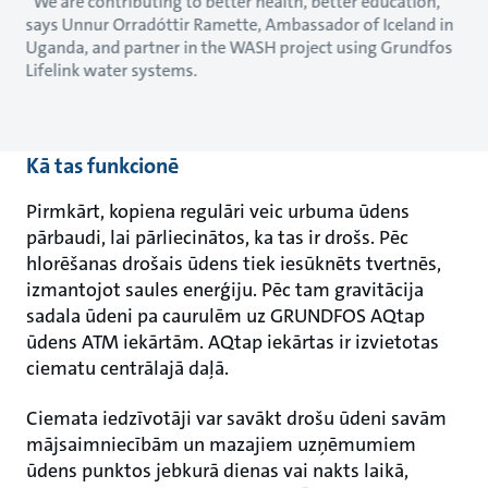
“We are contributing to better health, better education,”
says Unnur Orradóttir Ramette, Ambassador of Iceland in
Uganda, and partner in the WASH project using Grundfos
Lifelink water systems.
Kā tas funkcionē
Pirmkārt, kopiena regulāri veic urbuma ūdens
pārbaudi, lai pārliecinātos, ka tas ir drošs. Pēc
hlorēšanas drošais ūdens tiek iesūknēts tvertnēs,
izmantojot saules enerģiju. Pēc tam gravitācija
sadala ūdeni pa caurulēm uz GRUNDFOS AQtap
ūdens ATM iekārtām. AQtap iekārtas ir izvietotas
ciematu centrālajā daļā.
Ciemata iedzīvotāji var savākt drošu ūdeni savām
mājsaimniecībām un mazajiem uzņēmumiem
ūdens punktos jebkurā dienas vai nakts laikā,