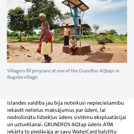
Villagers fill jerrycans at one of the Grundfos AQtaps in
Bugoba village.
Islandes valdība jau bija noteikusi nepieciešamību
iekasēt nelielus maksājumus par ūdeni, lai
nodrošinātu līdzekļus ūdens sistēmu ekspluatācijai
un uzturēšanai. GRUNDFOS AQtap ūdens ATM
iekārta to piedāvāja ar savu WaterCard balstītu