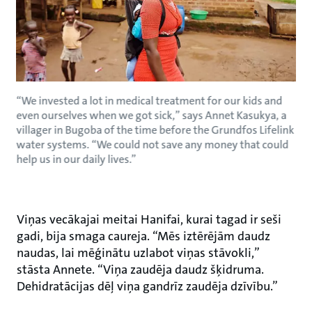
“We invested a lot in medical treatment for our kids and
even ourselves when we got sick,” says Annet Kasukya, a
villager in Bugoba of the time before the Grundfos Lifelink
water systems. “We could not save any money that could
help us in our daily lives.”
Viņas vecākajai meitai Hanifai, kurai tagad ir seši
gadi, bija smaga caureja. “Mēs iztērējām daudz
naudas, lai mēģinātu uzlabot viņas stāvokli,”
stāsta Annete. “Viņa zaudēja daudz šķidruma.
Dehidratācijas dēļ viņa gandrīz zaudēja dzīvību.”