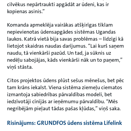
cilvēkus nepārtraukti apgādāt ar ūdeni, kas ir
kopienas asinis.”
Komanda apmeklēja vairākas atšķirīgas tīklam
nepievienotas ūdensapgādes sistēmas Ugandas
laukos. Katrā vietā bija savas problēmas – līdzīgi kā
lietojot skaidras naudas darījumus. “Lai kurš saņem
naudu, tā vienkārši pazūd. Un tad, ja sūknis uz
nedēļu sabojājas, kāds vienkārši nāk un to paņem,”
viņš stāsta.
Citos projektos ūdens plūst sešus mēnešus, bet pēc
tam krāns iekalst. Viena sistēma ziemeļu ciematos
izmantoja sabiedrības pārvaldības modeli, bet
iedzīvotāji cīnījās ar ieņēmumu pārvaldību. “Mēs
negribējām pieļaut tādas pašas kļūdas,” viņš saka.
Risinājums: GRUNDFOS ūdens sistēma Lifelink