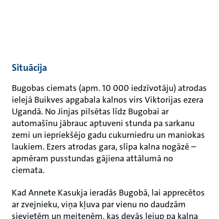
Situācija
Bugobas ciemats (apm. 10 000 iedzīvotāju) atrodas
ielejā Buikves apgabala kalnos virs Viktorijas ezera
Ugandā. No Jinjas pilsētas līdz Bugobai ar
automašīnu jābrauc aptuveni stunda pa sarkanu
zemi un iepriekšējo gadu cukurniedru un maniokas
laukiem. Ezers atrodas gara, slīpa kalna nogāzē –
apmēram pusstundas gājiena attālumā no
ciemata.
Kad Annete Kasukja ieradās Bugobā, lai apprecētos
ar zvejnieku, viņa kļuva par vienu no daudzām
sievietēm un meitenēm, kas devās lejup pa kalna