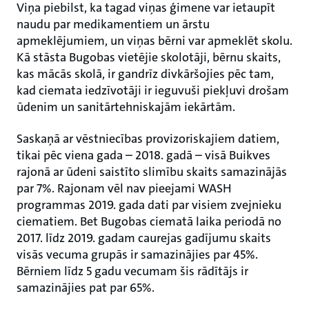
Viņa piebilst, ka tagad viņas ģimene var ietaupīt
naudu par medikamentiem un ārstu
apmeklējumiem, un viņas bērni var apmeklēt skolu.
Kā stāsta Bugobas vietējie skolotāji, bērnu skaits,
kas mācās skolā, ir gandrīz divkāršojies pēc tam,
kad ciemata iedzīvotāji ir ieguvuši piekļuvi drošam
ūdenim un sanitārtehniskajām iekārtām.
Saskaņā ar vēstniecības provizoriskajiem datiem,
tikai pēc viena gada – 2018. gadā – visā Buikves
rajonā ar ūdeni saistīto slimību skaits samazinājās
par 7%. Rajonam vēl nav pieejami WASH
programmas 2019. gada dati par visiem zvejnieku
ciematiem. Bet Bugobas ciematā laika periodā no
2017. līdz 2019. gadam caurejas gadījumu skaits
visās vecuma grupās ir samazinājies par 45%.
Bērniem līdz 5 gadu vecumam šis rādītājs ir
samazinājies pat par 65%.