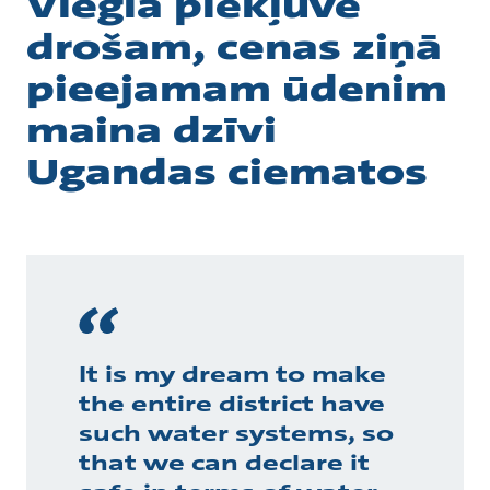
Viegla piekļuve
drošam, cenas ziņā
pieejamam ūdenim
maina dzīvi
Ugandas ciematos
It is my dream to make
the entire district have
such water systems, so
that we can declare it