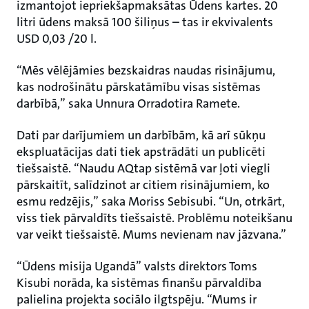
izmantojot iepriekšapmaksātas Ūdens kartes. 20
litri ūdens maksā 100 šiliņus – tas ir ekvivalents
USD 0,03 /20 l.
“Mēs vēlējāmies bezskaidras naudas risinājumu,
kas nodrošinātu pārskatāmību visas sistēmas
darbībā,” saka Unnura Orradotira Ramete.
Dati par darījumiem un darbībām, kā arī sūkņu
ekspluatācijas dati tiek apstrādāti un publicēti
tiešsaistē. “Naudu AQtap sistēmā var ļoti viegli
pārskaitīt, salīdzinot ar citiem risinājumiem, ko
esmu redzējis,” saka Moriss Sebisubi. “Un, otrkārt,
viss tiek pārvaldīts tiešsaistē. Problēmu noteikšanu
var veikt tiešsaistē. Mums nevienam nav jāzvana.”
“Ūdens misija Ugandā” valsts direktors Toms
Kisubi norāda, ka sistēmas finanšu pārvaldība
palielina projekta sociālo ilgtspēju. “Mums ir