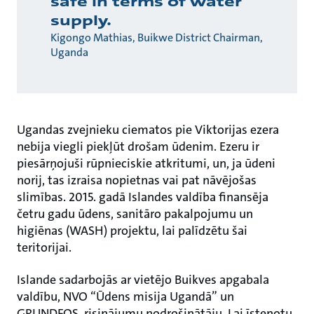
safe in terms of water
supply.
Kigongo Mathias, Buikwe District Chairman,
Uganda
Ugandas zvejnieku ciematos pie Viktorijas ezera
nebija viegli piekļūt drošam ūdenim. Ezeru ir
piesārņojuši rūpnieciskie atkritumi, un, ja ūdeni
norij, tas izraisa nopietnas vai pat nāvējošas
slimības. 2015. gadā Islandes valdība finansēja
četru gadu ūdens, sanitāro pakalpojumu un
higiēnas (WASH) projektu, lai palīdzētu šai
teritorijai.
Islande sadarbojās ar vietējo Buikves apgabala
valdību, NVO “Ūdens misija Ugandā” un
GRUNDFOS, risinājumu nodrošinātāju. Lai īstenotu