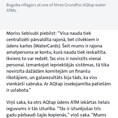
Bugoba villagers at one of three Grundfos AQtap water
ATMs.
Moriss Sebisubi piebilst: “Visa nauda tiek
centralizēti pārvaldīta rajonā, bet cilvēkiem ir
ūdens kartes (WaterCards). Šeit mums ir rajona
amatpersona ar kontu, kurā nauda tiek ieskaitīta.
Ikviens to var redzēt. Tas viss ir novirzīts vienai
personai. Izmantojot iepriekšējās sistēmas, tā tika
novirzīta dažādām komitejām un finanšu
rīkotājiem, un galarezultāts bija tāds, ka viss
vienkārši sabruka. Ar AQtap izsekojamība patiešām
ir uzlabota.”
Viņš saka, ka otrs AQtap ūdens ATM iekārtas lielais
ieguvums ir tās izturība. “Tās ir izturējušas trīs
gadu pārbaudi šajās kopienās,” viņš saka. “Mums