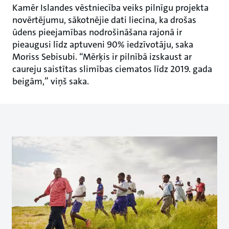
Kamēr Islandes vēstniecība veiks pilnīgu projekta
novērtējumu, sākotnējie dati liecina, ka drošas
ūdens pieejamības nodrošināšana rajonā ir
pieaugusi līdz aptuveni 90% iedzīvotāju, saka
Moriss Sebisubi. “Mērķis ir pilnībā izskaust ar
caureju saistītas slimības ciematos līdz 2019. gada
beigām,” viņš saka.