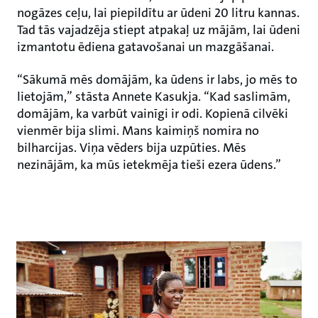
nogāzes ceļu, lai piepildītu ar ūdeni 20 litru kannas.
Tad tās vajadzēja stiept atpakaļ uz mājām, lai ūdeni
izmantotu ēdiena gatavošanai un mazgāšanai.
“Sākumā mēs domājām, ka ūdens ir labs, jo mēs to
lietojām,” stāsta Annete Kasukja. “Kad saslimām,
domājām, ka varbūt vainīgi ir odi. Kopienā cilvēki
vienmēr bija slimi. Mans kaimiņš nomira no
bilharcijas. Viņa vēders bija uzpūties. Mēs
nezinājām, ka mūs ietekmēja tieši ezera ūdens.”