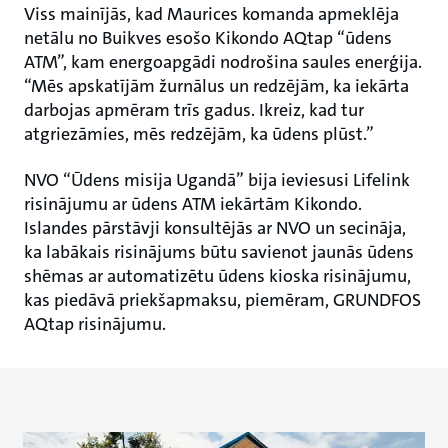
Viss mainījās, kad Maurices komanda apmeklēja
netālu no Buikves esošo Kikondo AQtap “ūdens
ATM”, kam energoapgādi nodrošina saules enerģija.
“Mēs apskatījām žurnālus un redzējām, ka iekārta
darbojas apmēram trīs gadus. Ikreiz, kad tur
atgriezāmies, mēs redzējām, ka ūdens plūst.”
NVO “Ūdens misija Ugandā” bija ieviesusi Lifelink
risinājumu ar ūdens ATM iekārtām Kikondo.
Islandes pārstāvji konsultējās ar NVO un secināja,
ka labākais risinājums būtu savienot jaunās ūdens
shēmas ar automatizētu ūdens kioska risinājumu,
kas piedāvā priekšapmaksu, piemēram, GRUNDFOS
AQtap risinājumu.