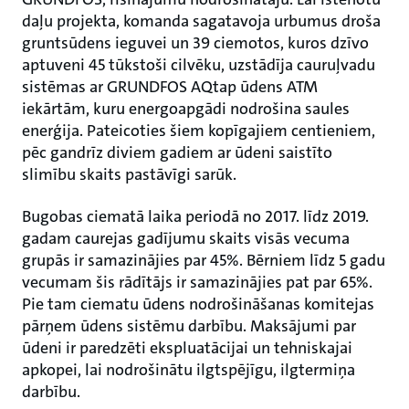
daļu projekta, komanda sagatavoja urbumus droša
gruntsūdens ieguvei un 39 ciemotos, kuros dzīvo
aptuveni 45 tūkstoši cilvēku, uzstādīja cauruļvadu
sistēmas ar GRUNDFOS AQtap ūdens ATM
iekārtām, kuru energoapgādi nodrošina saules
enerģija. Pateicoties šiem kopīgajiem centieniem,
pēc gandrīz diviem gadiem ar ūdeni saistīto
slimību skaits pastāvīgi sarūk.
Bugobas ciematā laika periodā no 2017. līdz 2019.
gadam caurejas gadījumu skaits visās vecuma
grupās ir samazinājies par 45%. Bērniem līdz 5 gadu
vecumam šis rādītājs ir samazinājies pat par 65%.
Pie tam ciematu ūdens nodrošināšanas komitejas
pārņem ūdens sistēmu darbību. Maksājumi par
ūdeni ir paredzēti ekspluatācijai un tehniskajai
apkopei, lai nodrošinātu ilgtspējīgu, ilgtermiņa
darbību.