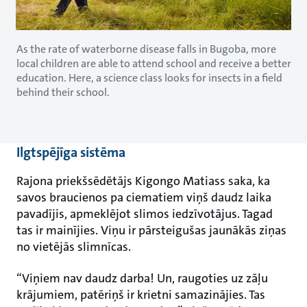
As the rate of waterborne disease falls in Bugoba, more
local children are able to attend school and receive a better
education. Here, a science class looks for insects in a field
behind their school.
Ilgtspējīga sistēma
Rajona priekšsēdētājs Kigongo Matiass saka, ka
savos braucienos pa ciematiem viņš daudz laika
pavadījis, apmeklējot slimos iedzīvotājus. Tagad
tas ir mainījies. Viņu ir pārsteigušas jaunākās ziņas
no vietējās slimnīcas.
“Viņiem nav daudz darba! Un, raugoties uz zāļu
krājumiem, patēriņš ir krietni samazinājies. Tas