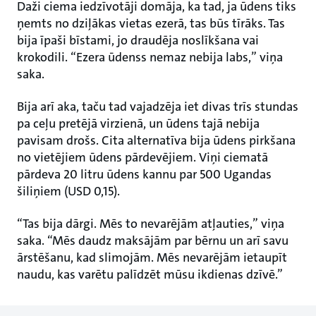
Daži ciema iedzīvotāji domāja, ka tad, ja ūdens tiks
ņemts no dziļākas vietas ezerā, tas būs tīrāks. Tas
bija īpaši bīstami, jo draudēja noslīkšana vai
krokodili. “Ezera ūdenss nemaz nebija labs,” viņa
saka.
Bija arī aka, taču tad vajadzēja iet divas trīs stundas
pa ceļu pretējā virzienā, un ūdens tajā nebija
pavisam drošs. Cita alternatīva bija ūdens pirkšana
no vietējiem ūdens pārdevējiem. Viņi ciematā
pārdeva 20 litru ūdens kannu par 500 Ugandas
šiliņiem (USD 0,15).
“Tas bija dārgi. Mēs to nevarējām atļauties,” viņa
saka. “Mēs daudz maksājām par bērnu un arī savu
ārstēšanu, kad slimojām. Mēs nevarējām ietaupīt
naudu, kas varētu palīdzēt mūsu ikdienas dzīvē.”