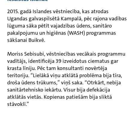
2015. gadā Islandes vēstniecība, kas atrodas
Ugandas galvaspilsētā Kampalā, pēc rajona vadības
lūguma sāka pētīt vajadzības ūdens, sanitāro
pakalpojumu un higiēnas (WASH) programmas
sākšanai Buikvē.
Moriss Sebisubi, vēstniecības vecākais programmu
vadītājs, identificēja 39 izveidotus ciematus gar
krasta līniju. Pēc tam konsultanti novērtēja
teritoriju. “Lielākā viņu atklātā problēma bija tīra,
droša ūdens trūkums,” viņš saka. “Otrkārt, nebija
sanitārtehnisko iekārtu. Visur bija defekācija
atklātās vietās. Kopienas patiešām bija sliktā
stāvoklī.”