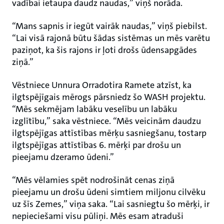
vadībai ietaupa daudz naudas,” viņš norāda.
“Mans sapnis ir iegūt vairāk naudas,” viņš piebilst.
“Lai visā rajonā būtu šādas sistēmas un mēs varētu
paziņot, ka šis rajons ir ļoti drošs ūdensapgādes
ziņā.”
Vēstniece Unnura Orradotira Ramete atzīst, ka
ilgtspējīgais mērogs pārsniedz šo WASH projektu.
“Mēs sekmējam labāku veselību un labāku
izglītību,” saka vēstniece. “Mēs veicinām daudzu
ilgtspējīgas attīstības mērķu sasniegšanu, tostarp
ilgtspējīgas attīstības 6. mērķi par drošu un
pieejamu dzeramo ūdeni.”
“Mēs vēlamies spēt nodrošināt cenas ziņā
pieejamu un drošu ūdeni simtiem miljonu cilvēku
uz šīs Zemes,” viņa saka. “Lai sasniegtu šo mērķi, ir
nepieciešami visu pūliņi. Mēs esam atraduši