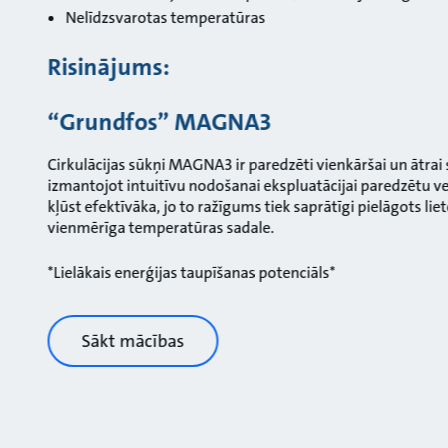
Nelīdzsvarotas temperatūras
Risinājums:
“Grundfos” MAGNA3
Cirkulācijas sūkņi MAGNA3 ir paredzēti vienkāršai un ātrai
izmantojot intuitīvu nodošanai ekspluatācijai paredzētu v
kļūst efektīvāka, jo to ražīgums tiek saprātīgi pielāgots 
vienmērīga temperatūras sadale.
*Lielākais enerģijas taupīšanas potenciāls*
Sākt mācības