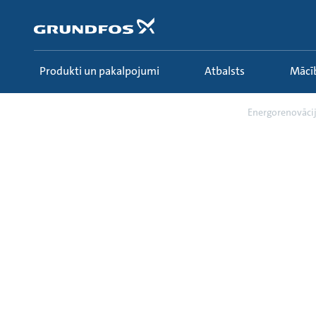
Pāriet
uz
galveno
saturu
Produkti un pakalpojumi
Atbalsts
Māc
Mācības
Research & insights
Energorenovācij