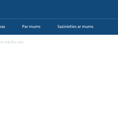
ības
Par mums
Sazinieties ar mums
as mācību ceļa