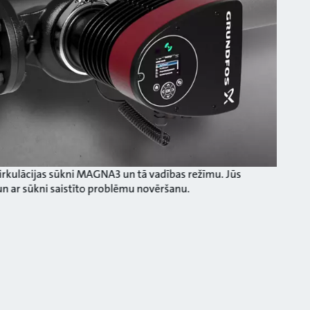
irkulācijas sūkni MAGNA3 un tā vadības režīmu. Jūs
un ar sūkni saistīto problēmu novēršanu.