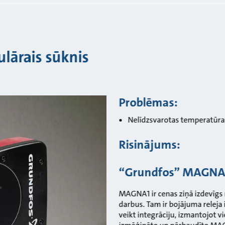
lārais sūknis
Problēmas:
Nelīdzsvarotas temperatūra
Risinājums:
“Grundfos” MAGNA
MAGNA1 ir cenas ziņā izdevīgs r
darbus. Tam ir bojājuma releja 
veikt integrāciju, izmantojot 