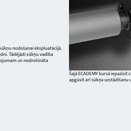
 sūkņu nodošanai ekspluatācijā,
edni. Tādējādi sūkņu vadība
lietojumam un nodrošināta
Šajā ECADEMY kursā iepazīsit c
apgūsit arī sūkņa uzstādīšanu 