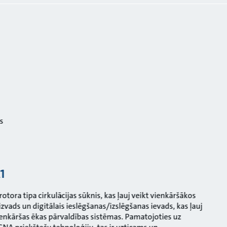
s
1
otora tipa cirkulācijas sūknis, kas ļauj veikt vienkāršākos
izvads un digitālais ieslēgšanas/izslēgšanas ievads, kas ļauj
vienkāršas ēkas pārvaldības sistēmas. Pamatojoties uz