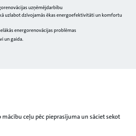
ergorenovācijas uzņēmējdarbību
 kā uzlabot dzīvojamās ēkas energoefektivitāti un komfortu
 lielākās energorenovācijas problēmas
vi un gaida.
 mācību ceļu pēc pieprasījuma un sāciet sekot