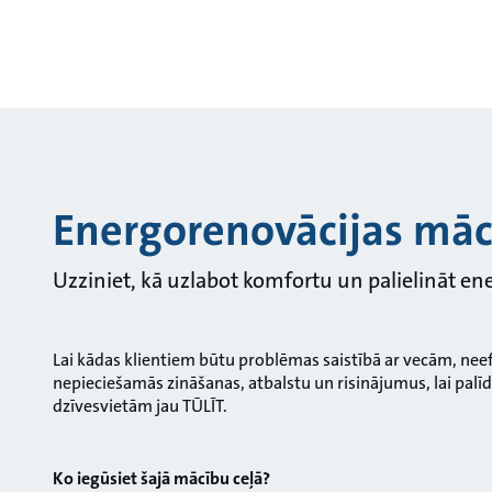
Energorenovācijas māc
Uzziniet, kā uzlabot komfortu un palielināt en
Lai kādas klientiem būtu problēmas saistībā ar vecām, ne
nepieciešamās zināšanas, atbalstu un risinājumus, lai pal
dzīvesvietām jau TŪLĪT.
Ko iegūsiet šajā mācību ceļā?