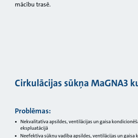
mācību trasē.
Cirkulācijas sūkņa MaGNA3 k
Problēmas:
Nekvalitatīva apsildes, ventilācijas un gaisa kondicion
ekspluatācijā
Neefektīva sūkņu vadība apsildes, ventilācijas un gaisa