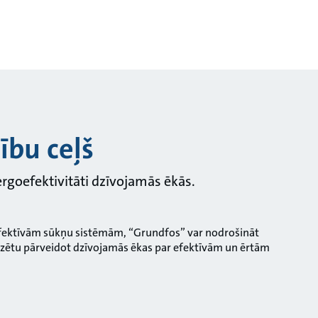
ību ceļš
ergoefektivitāti dzīvojamās ēkās.
efektīvām sūkņu sistēmām, “Grundfos” var nodrošināt
īdzētu pārveidot dzīvojamās ēkas par efektīvām un ērtām