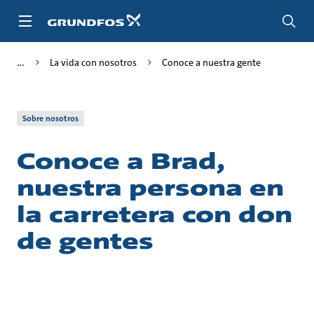
Saltar
al
contenido
principal
La vida con nosotros
Conoce a nuestra gente
Sobre nosotros
Conoce a Brad,
nuestra persona en
la carretera con don
de gentes