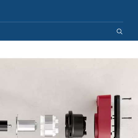
Mexico
-
ES