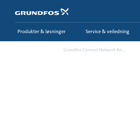
Gå
til
hovedinnhold
Produkter & løsninger
Service & veiledning
Campaign
Grundfos Connect Network An...