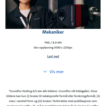
Mekaniker
PNG / 8.9 MB
Stor oppløsning 3000 x 2250px
Last ned
Vis mer
*Grundfos Holding A/S eier alle bildene i Grundfos sitt bildegalleri. Disse
bildene kan kun (i) brukes til redaksjonelle formål eller forskningsformål, (ii)
vises i uendret form og (iii) brukes i forbindelse med publikasjoner som
involverer Grundfos. Du må ta med følgende tekst når du bruker Grundfos-