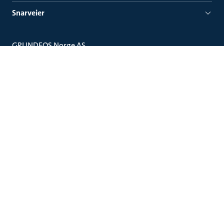
Snarveier
GRUNDFOS Norge AS
Alf Bjerckes vei 30
0596
Oslo
Grundfos Water Treatment Norway AS
Kobbervikdalen 61
3036
Drammen
Juridiske forhold
Salgs og leveringsbetingelser
Abonner på nyhetsbrev
Kontakt Grundfos