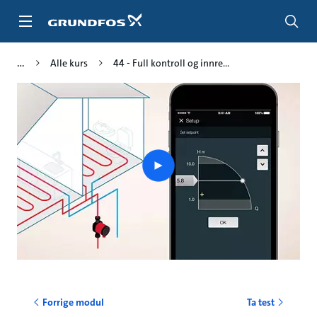
Gå
til
hovedinnhold
Alle kurs
44 - Full kontroll og innre...
Play
video
Forrige modul
Ta test