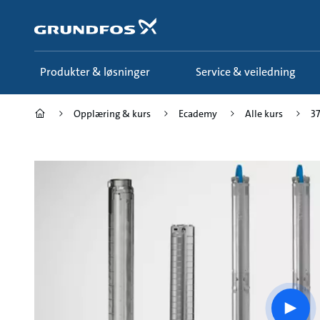
Gå
til
hovedinnhold
Produkter & løsninger
Service & veiledning
Opplæring & kurs
Ecademy
Alle kurs
3
Play