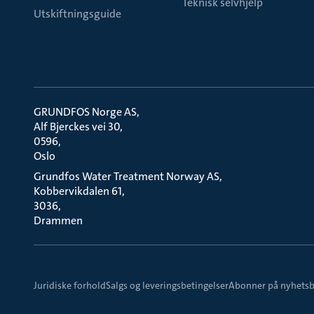
Teknisk selvhjelp
Utskiftningsguide
GRUNDFOS Norge AS
Alf Bjerckes vei 30
0596
Oslo
Grundfos Water Treatment Norway AS
Kobbervikdalen 61
3036
Drammen
Juridiske forhold
Salgs og leveringsbetingelser
Abonner på nyhetsb