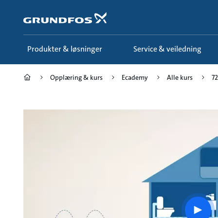
Gå
til
hovedinnhold
Produkter & løsninger
Service & veiledning
Opplæring & kurs
Ecademy
Alle kurs
72
Play