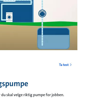
o
Ta test
ingspumpe
u skal velge riktig pumpe for jobben.