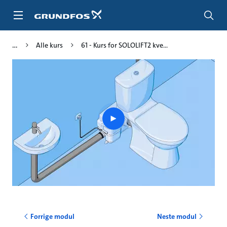
Gå
til
hovedinnhold
Alle kurs
61 - Kurs for SOLOLIFT2 kve...
Play
video
Forrige modul
Neste modul