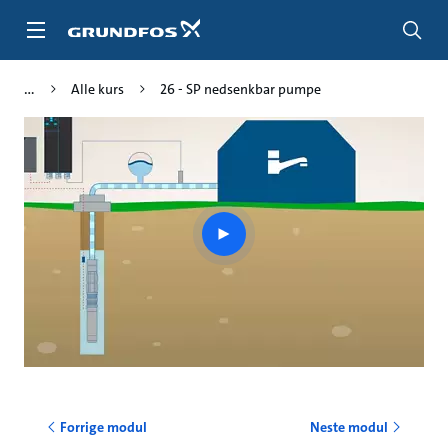
Gå
til
hovedinnhold
Alle kurs
26 - SP nedsenkbar pumpe
Play
video
Forrige modul
Neste modul