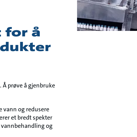
for å
odukter
. Å prøve å gjenbruke
re vann og redusere
erer et bredt spekter
r, vannbehandling og