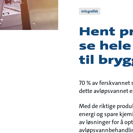
Infografikk
Hent p
se hele
til bry
70 % av ferskvannet 
dette avløpsvannet e
Med de riktige produ
energi og spare kjemi
av løsninger for å op
avløpsvannbehandli