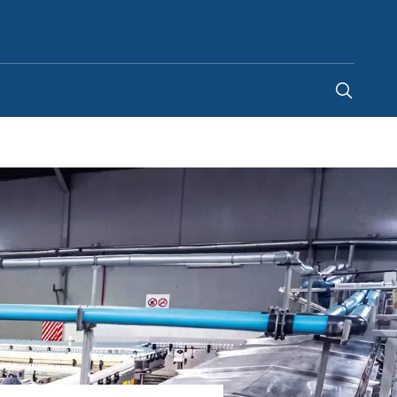
Norway
-
NO