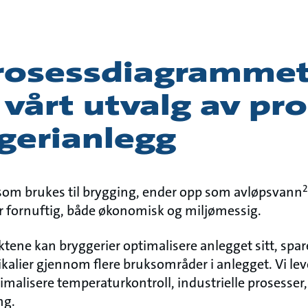
rosessdiagrammet 
 vårt utvalg av pr
ggerianlegg
2
som brukes til brygging, ender opp som avløpsvann
r fornuftig, både økonomisk og miljømessig.
ktene kan bryggerier optimalisere anlegget sitt, spa
kalier gjennom flere bruksområder i anlegget. Vi lev
timalisere temperaturkontroll, industrielle prosesse
ng.