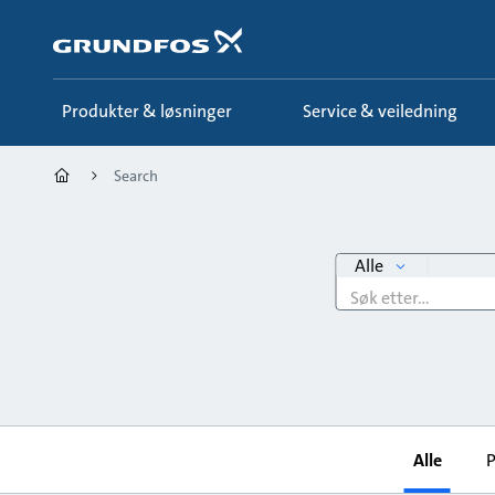
Gå
til
hovedinnhold
Produkter & løsninger
Service & veiledning
Search
search
Alle
Søkeord
Alle
P