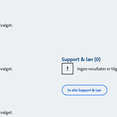
tvalget.
Support & lær (0)
tvalget.
Ingen resultater er til
Se alle Support & Lær
tvalget.