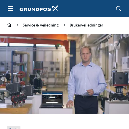
Gå
til
hovedinnhold
Service & veiledning
Brukerveiledninger