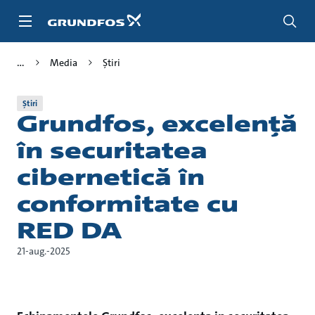
Salt
la
conținutul
principal
Media
Știri
Știri
Grundfos, excelență
în securitatea
cibernetică în
conformitate cu
RED DA
21-aug.-2025