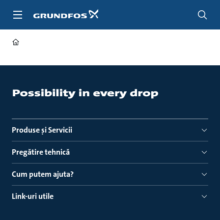
Salt
la
conținutul
principal
Produse ṣi Servicii
Pregătire tehnică
Cum putem ajuta?
Link-uri utile