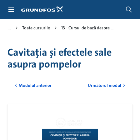
Salt
la
conținutul
principal
Toate cursurile
13 - Cursul de bază despre ...
Cavitația și efectele sale
asupra pompelor
Modulul anterior
Următorul modul