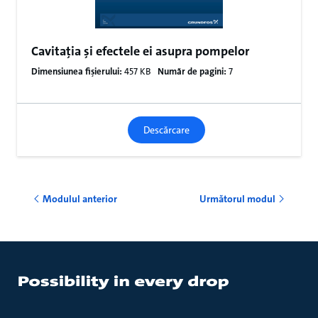
Cavitația și efectele ei asupra pompelor
Dimensiunea fișierului:
457 KB
Număr de pagini:
7
Descărcare
Modulul anterior
Următorul modul