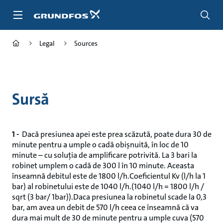
Salt
la
conținutul
principal
Legal
Sources
Sursă
1 -
Dacă presiunea apei este prea scăzută, poate dura 30 de
minute pentru a umple o cadă obișnuită, în loc de 10
minute – cu soluția de amplificare potrivită. La 3 bari la
robinet umplem o cadă de 300 l în 10 minute. Aceasta
înseamnă debitul este de 1800 l/h.Coeficientul Kv (l/h la 1
bar) al robinetului este de 1040 l/h.(1040 l/h = 1800 l/h /
sqrt (3 bar/ 1bar)).Daca presiunea la robinetul scade la 0,3
bar, am avea un debit de 570 l/h ceea ce înseamnă că va
dura mai mult de 30 de minute pentru a umple cuva (570