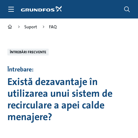
Salt
la
conținutul
principal
Suport
FAQ
ÎNTREBĂRI FRECVENTE
Întrebare:
Există dezavantaje în
utilizarea unui sistem de
recirculare a apei calde
menajere?