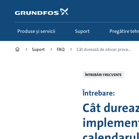
Salt
la
conținutul
principal
Produse și servicii
Suport
Pregătire teh
Suport
FAQ
Cât durează de obicei proce...
ÎNTREBĂRI FRECVENTE
Întrebare:
Cât dureaz
implementa
calendaru