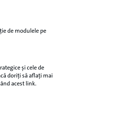
cție de modulele pe
ategice și cele de
ă doriți să aflați mai
ând acest link.