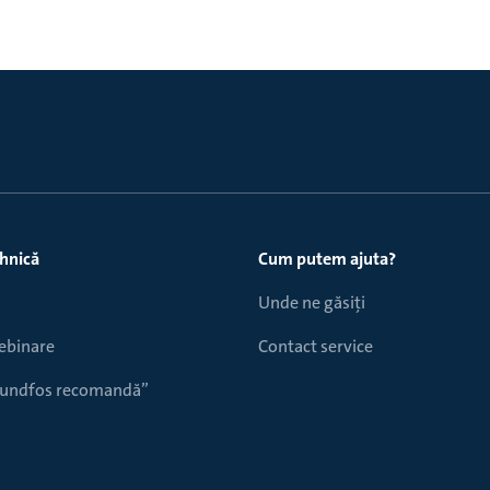
ehnică
Cum putem ajuta?
Unde ne găsiți
webinare
Contact service
Grundfos recomandă”