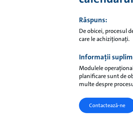
Răspuns:
De obicei, procesul d
care le achiziționați.
Informații supli
Modulele operaționale
planificare sunt de ob
multe despre procesu
Contactează-ne