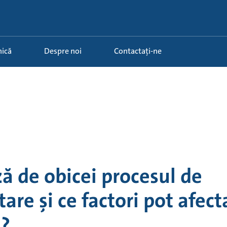
nică
Despre noi
Contactați-ne
ă de obicei procesul de
re și ce factori pot afect
l?