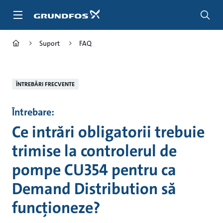
Salt
la
conținutul
principal
Suport
FAQ
ÎNTREBĂRI FRECVENTE
Întrebare:
Ce intrări obligatorii trebuie
trimise la controlerul de
pompe CU354 pentru ca
Demand Distribution să
funcționeze?