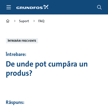
Salt
la
conținutul
principal
Suport
FAQ
ÎNTREBĂRI FRECVENTE
Întrebare:
De unde pot cumpăra un
produs?
Răspuns: