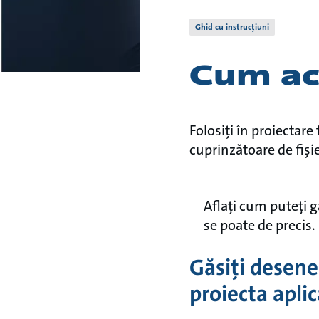
Ghid cu instrucțiuni
Cum acc
Folosiți în proiectar
cuprinzătoare de fișie
Aflați cum puteți 
se poate de precis.
Găsiți desene
proiecta aplic