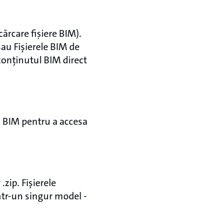
ărcare fiṣiere BIM).
au Fișierele BIM de
conținutul BIM direct
s BIM pentru a accesa
.zip. Fișierele
ntr-un singur model -