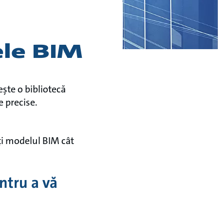
ele BIM
ește o bibliotecă
e precise.
ți modelul BIM cât
ntru a vă