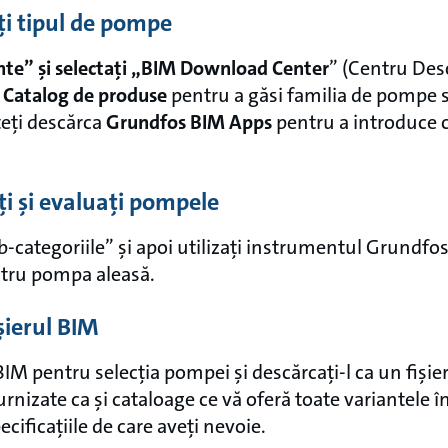
ați tipul de pompe
te” și selectați „BIM Download Center
” (Centru Desc
a
Catalog de produse
pentru a găsi familia de pompe s
teți descărca
Grundfos BIM Apps
pentru a introduce 
ți și evaluați pompele
b-categoriile” și apoi utilizați instrumentul Grundfo
ntru pompa aleasă.
ișierul BIM
IM pentru selecția pompei și descărcați-l ca un fișier 
nizate ca și cataloage ce vă oferă toate variantele î
cificațiile de care aveți nevoie.