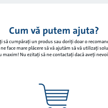
Cum vă putem ajuta?
iți să cumpărați un produs sau doriți doar o recoman
ne face mare plăcere să vă ajutăm să vă utilizați sol
u maxim! Nu ezitați să ne contactați dacă aveți nevoi