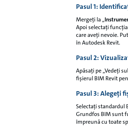
Pasul 1: Identific
Mergeți la „
Instrumen
Apoi selectați funcți
care aveți nevoie. Pu
în Autodesk Revit.
Pasul 2: Vizualiza
Apăsați pe „Vedeți su
fișierul BIM Revit pe
Pasul 3: Alegeți f
Selectați standardul B
Grundfos BIM sunt fur
împreună cu toate spe