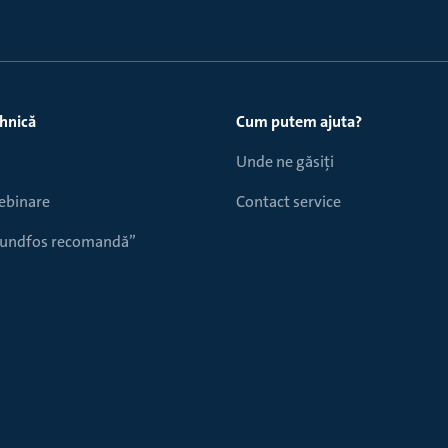
ehnică
Cum putem ajuta?
Unde ne găsiți
webinare
Contact service
Grundfos recomandă”