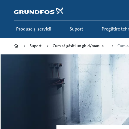
Salt
la
conținutul
principal
Produse și servicii
Suport
Pregătire teh
Suport
Cum să găsiți un ghid/manua...
Cum acc