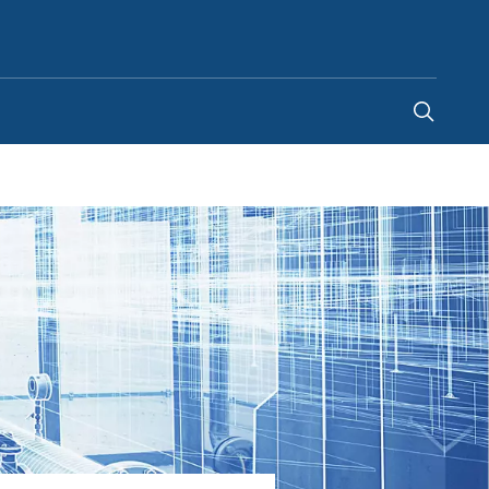
Romania
-
RO