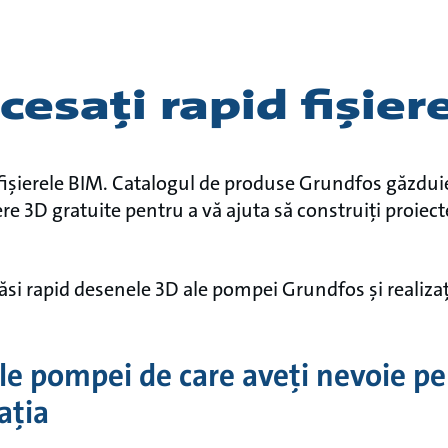
esați rapid fișier
e fișierele BIM. Catalogul de produse Grundfos găzdui
re 3D gratuite pentru a vă ajuta să construiți proiect
găsi rapid desenele 3D ale pompei Grundfos și realiza
le pompei de care aveți nevoie pe
ația