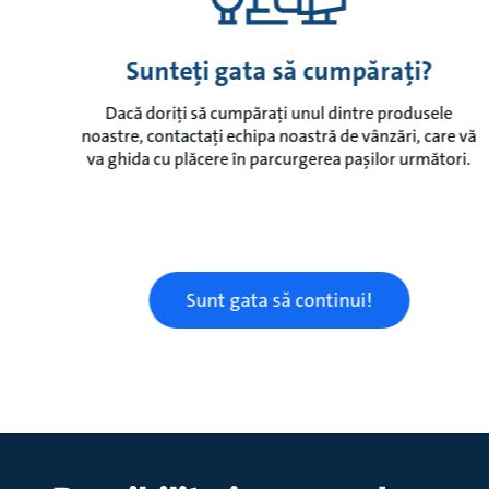
Sunteți gata să cumpărați?
Dacă doriți să cumpărați unul dintre produsele
noastre, contactați echipa noastră de vânzări, care vă
va ghida cu plăcere în parcurgerea pașilor următori.
Sunt gata să continui!