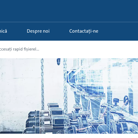
nică
Despre noi
Contactați-ne
esați rapid fișierel...