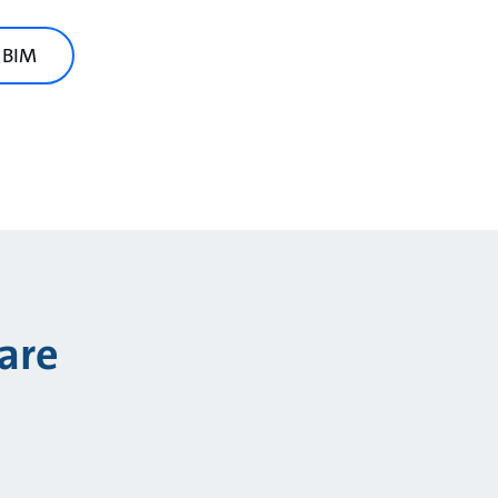
e BIM
are