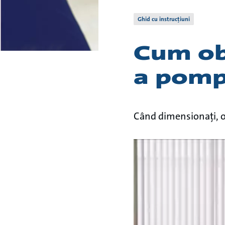
Ghid cu instrucțiuni
Cum ob
a pomp
Când dimensionați, ob