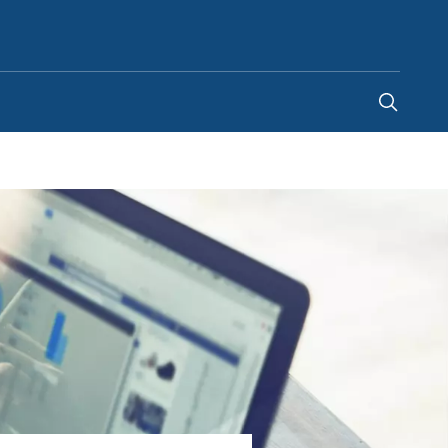
Romania
-
RO