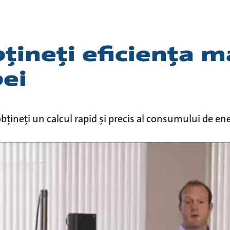
țineți eficiența 
ei
țineți un calcul rapid și precis al consumului de en