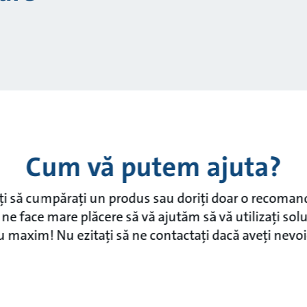
Cum vă putem ajuta?
iți să cumpărați un produs sau doriți doar o recoman
ne face mare plăcere să vă ajutăm să vă utilizați sol
u maxim! Nu ezitați să ne contactați dacă aveți nevoi