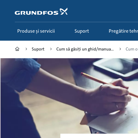
Salt
la
conținutul
principal
Produse și servicii
Suport
Pregătire teh
Suport
Cum să găsiți un ghid/manua...
Cum ob