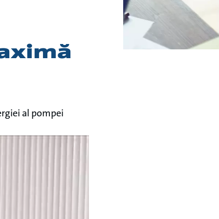
maximă
ergiei al pompei