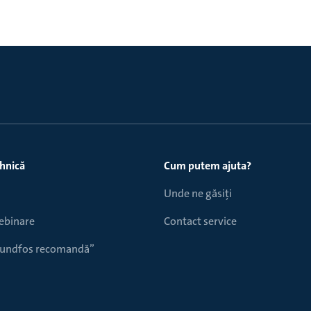
ehnică
Cum putem ajuta?
Unde ne găsiți
webinare
Contact service
Grundfos recomandă”