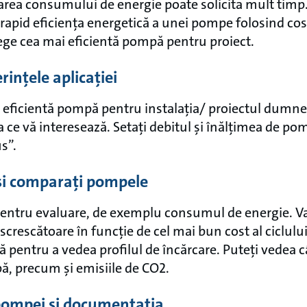
area consumului de energie poate solicita mult timp
 rapid eficiența energetică a unei pompe folosind cost
alege cea mai eficientă pompă pentru proiect.
erințele aplicației
 eficientă pompă pentru instalația/ proiectul dumnea
a ce vă interesează. Setați debitul și înălțimea de pom
s”.
 și comparați pompele
pentru evaluare, de exemplu consumul de energie. Va
crescătoare în funcție de cel mai bun cost al ciclului 
ză pentru a vedea profilul de încărcare. Puteți vedea 
ă, precum și emisiile de CO2.
 pompei și documentația