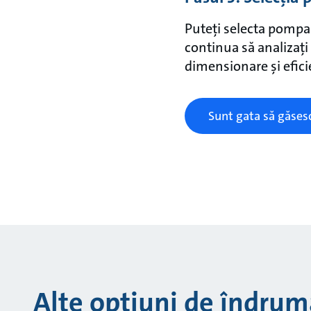
Puteți selecta pompa 
continua să analizați
dimensionare și efic
Sunt gata să găses
Alte opțiuni de îndrum