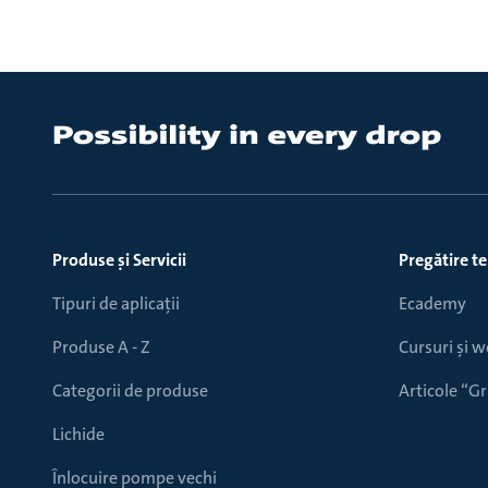
Produse ṣi Servicii
Pregătire t
Tipuri de aplicații
Ecademy
Produse A - Z
Cursuri și 
Categorii de produse
Articole “
Lichide
Înlocuire pompe vechi