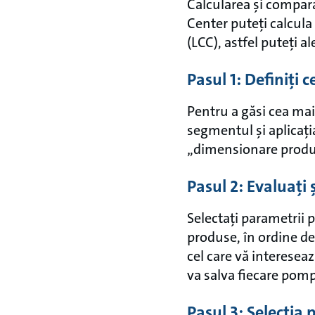
Calcularea și compar
Center puteți calcula
(LCC), astfel puteți 
Pasul 1: Definiți c
Pentru a găsi cea mai
segmentul și aplicați
„dimensionare produ
Pasul 2: Evaluați
Selectați parametrii 
produse, în ordine des
cel care vă interesea
va salva fiecare pomp
Pasul 3: Selecția