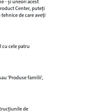
e - și uneori acest
Product Center, puteți
 tehnice de care aveți
 cu cele patru
sau 'Produse familii',
trucțiunile de