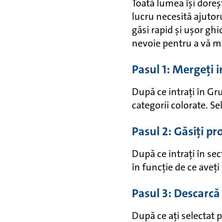
Toată lumea își doreș
lucru necesită ajutor
găsi rapid și ușor gh
nevoie pentru a vă m
Pasul 1: Mergeți 
După ce intrați în Gr
categorii colorate. Sel
Pasul 2: Găsiți pr
După ce intrați în secț
în funcție de ce aveți
Pasul 3: Descarc
După ce ați selectat 