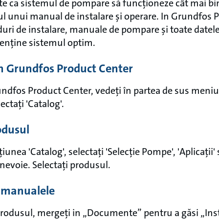
te ca sistemul de pompare să funcționeze cât mai bin
ul unui manual de instalare și operare. In Grundfos 
iduri de instalare, manuale de pompare și toate datele
enține sistemul optim.
in Grundfos Product Center
undfos Product Center, vedeți în partea de sus meniul
ectați 'Catalog'.
odusul
iunea 'Catalog', selectați 'Selecție Pompe', 'Aplicații' 
 nevoie. Selectați produsul.
ă manualele
produsul, mergeți in „Documente” pentru a găsi „Ins