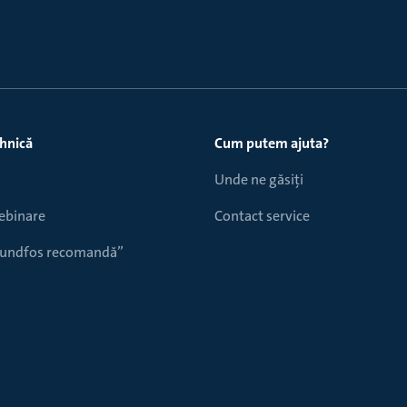
ehnică
Cum putem ajuta?
Unde ne găsiți
webinare
Contact service
Grundfos recomandă”