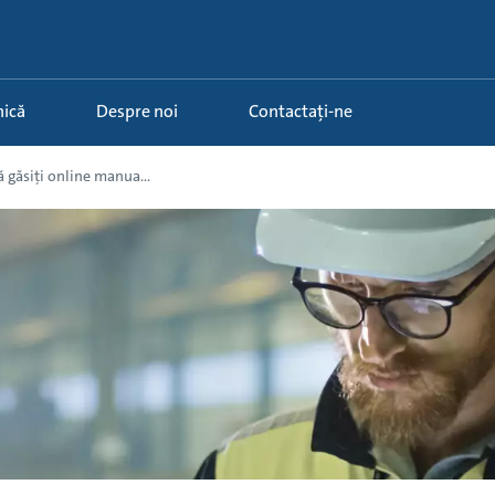
nică
Despre noi
Contactați-ne
 găsiți online manua...