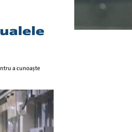
ualele
entru a cunoaṣte