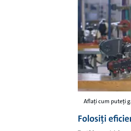
Aflați cum puteți 
Folosiți efici