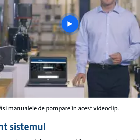
play
button
găsi manualele de pompare în acest videoclip.
ent sistemul