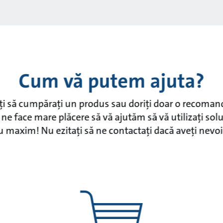
Cum vă putem ajuta?
iți să cumpărați un produs sau doriți doar o recoman
ne face mare plăcere să vă ajutăm să vă utilizați sol
u maxim! Nu ezitați să ne contactați dacă aveți nevoi