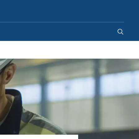
Romania
-
RO