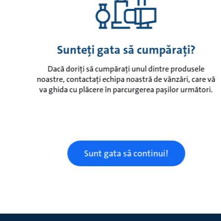
Sunteți gata să cumpărați?
Dacă doriți să cumpărați unul dintre produsele
noastre, contactați echipa noastră de vânzări, care vă
va ghida cu plăcere în parcurgerea pașilor următori.
Sunt gata să continui!