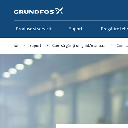
Salt
la
conținutul
principal
Produse și servicii
Suport
Pregătire teh
Suport
Cum să găsiți un ghid/manua...
Cum să