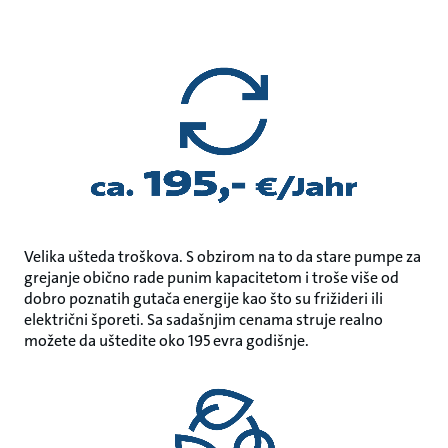
Velika ušteda troškova. S obzirom na to da stare pumpe za
grejanje obično rade punim kapacitetom i troše više od
dobro poznatih gutača energije kao što su frižideri ili
električni šporeti. Sa sadašnjim cenama struje realno
možete da uštedite oko 195 evra godišnje.