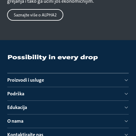
grejanja i tako ga učini još ekonomičnijim.
Saznajte više o ALPHA2
Proizvodi i usluge
Podrška
Edukacija
O nama
Kontaktirajte nas