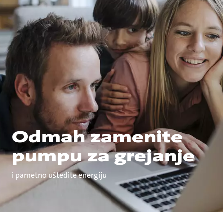
Odmah zamenite
pumpu za grejanje
i pametno uštedite energiju