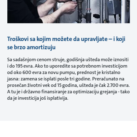
Troškovi sa kojim možete da upravljate – i koji
se brzo amortizuju
Sa sadašnjom cenom struje, godišnja ušteda može iznositi
i do 195 evra. Ako to uporedite sa potrebnom investicijom
od oko 600 evra za novu pumpu, prednost je kristalno
jasna: zamena se isplati posle tri godine. Preračunato na
prosečan životni vek od 15 godina, ušteda je čak 2.700 evra.
A tu je i državno finansiranje za optimizaciju grejanja - tako
da je investicija još isplativija.