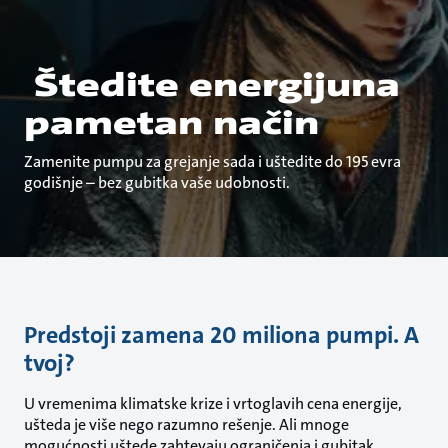
Štedite energijuna
pametan način
Zamenite pumpu za grejanje sada i uštedite do 195 evra
godišnje – bez gubitka vaše udobnosti.
Predstoji zamena 20 miliona pumpi. A
tvoj?
U vremenima klimatske krize i vrtoglavih cena energije,
ušteda je više nego razumno rešenje. Ali mnoge
mogućnosti uštede zahtevaju ograničenja i gubitak