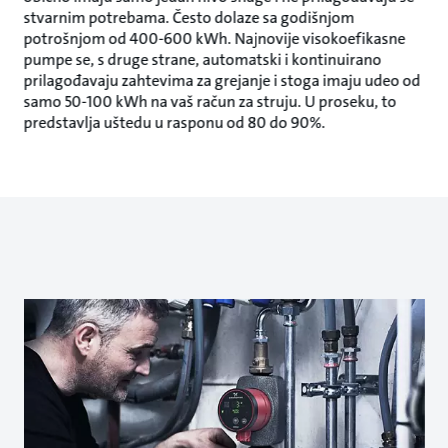
stvarnim potrebama. Često dolaze sa godišnjom
potrošnjom od 400-600 kWh. Najnovije visokoefikasne
pumpe se, s druge strane, automatski i kontinuirano
prilagođavaju zahtevima za grejanje i stoga imaju udeo od
samo 50-100 kWh na vaš račun za struju. U proseku, to
predstavlja uštedu u rasponu od 80 do 90%.