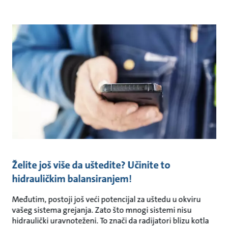
Želite još više da uštedite? Učinite to
hidrauličkim balansiranjem!
Međutim, postoji još veći potencijal za uštedu u okviru
vašeg sistema grejanja. Zato što mnogi sistemi nisu
hidraulički uravnoteženi. To znači da radijatori blizu kotla