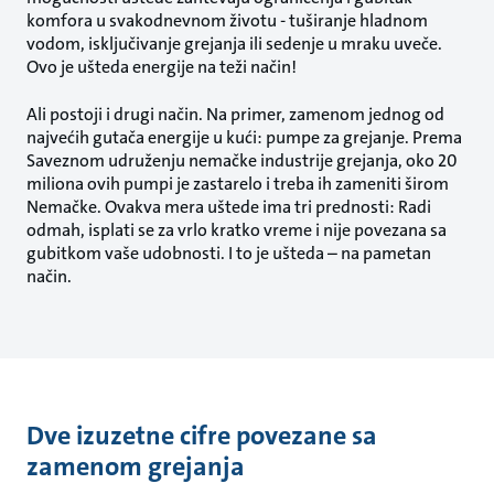
komfora u svakodnevnom životu - tuširanje hladnom
vodom, isključivanje grejanja ili sedenje u mraku uveče.
Ovo je ušteda energije na teži način!
Ali postoji i drugi način. Na primer, zamenom jednog od
najvećih gutača energije u kući: pumpe za grejanje. Prema
Saveznom udruženju nemačke industrije grejanja, oko 20
miliona ovih pumpi je zastarelo i treba ih zameniti širom
Nemačke. Ovakva mera uštede ima tri prednosti: Radi
odmah, isplati se za vrlo kratko vreme i nije povezana sa
gubitkom vaše udobnosti. I to je ušteda – na pametan
način.
Dve izuzetne cifre povezane sa
zamenom grejanja