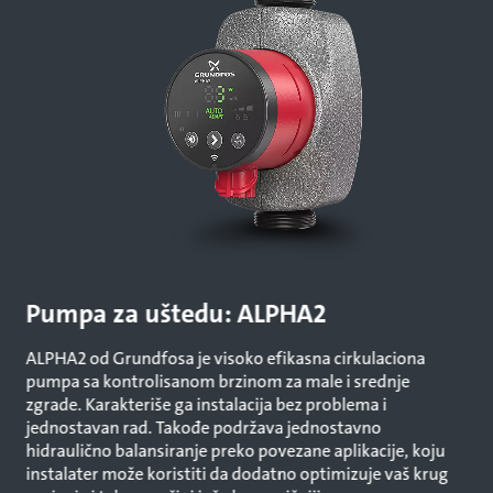
Pumpa za uštedu: ALPHA2
ALPHA2 od Grundfosa je visoko efikasna cirkulaciona
pumpa sa kontrolisanom brzinom za male i srednje
zgrade. Karakteriše ga instalacija bez problema i
jednostavan rad. Takođe podržava jednostavno
hidraulično balansiranje preko povezane aplikacije, koju
instalater može koristiti da dodatno optimizuje vaš krug