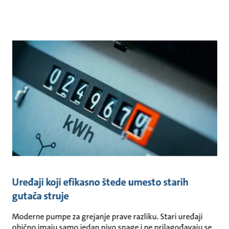
Uređaji koji efikasno štede umesto starih
gutača struje
Moderne pumpe za grejanje prave razliku. Stari uređaji
obično imaju samo jedan nivo snage i ne prilagođavaju se