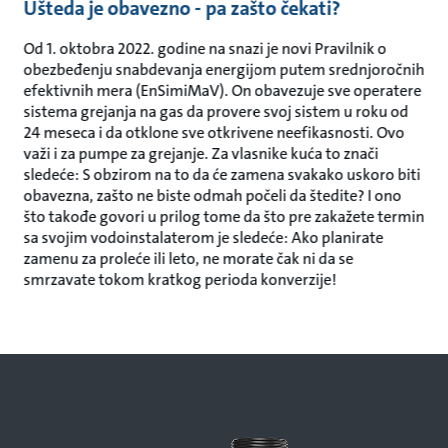
Ušteda je obavezno - pa zašto čekati?
Od 1. oktobra 2022. godine na snazi je novi Pravilnik o
obezbeđenju snabdevanja energijom putem srednjoročnih
efektivnih mera (EnSimiMaV). On obavezuje sve operatere
sistema grejanja na gas da provere svoj sistem u roku od
24 meseca i da otklone sve otkrivene neefikasnosti. Ovo
važi i za pumpe za grejanje. Za vlasnike kuća to znači
sledeće: S obzirom na to da će zamena svakako uskoro biti
obavezna, zašto ne biste odmah počeli da štedite? I ono
što takođe govori u prilog tome da što pre zakažete termin
sa svojim vodoinstalaterom je sledeće: Ako planirate
zamenu za proleće ili leto, ne morate čak ni da se
smrzavate tokom kratkog perioda konverzije!