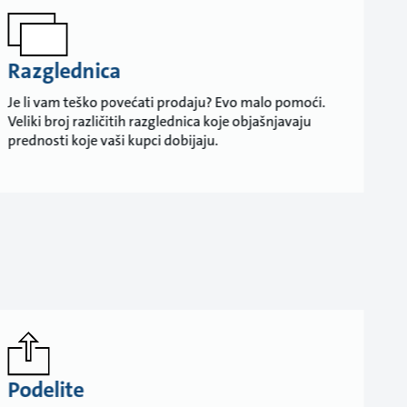
Razglednica
Je li vam teško povećati prodaju? Evo malo pomoći.
Veliki broj različitih razglednica koje objašnjavaju
prednosti koje vaši kupci dobijaju.
Podelite