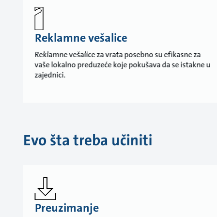
Reklamne vešalice
Reklamne vešalice za vrata posebno su efikasne za
vaše lokalno preduzeće koje pokušava da se istakne u
zajednici.
Evo šta treba učiniti
Preuzimanje