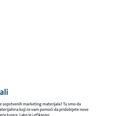
ali
nje sopstvenih marketing materijala? Tu smo da
rijalima koji će vam pomoći da pridobijete nove
eće kupce. Lako je i efikasno.