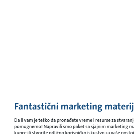
Fantastični marketing materij
Da li vam je teško da pronađete vreme i resurse za stvara
pomognemo! Napravili smo paket sa sjajnim marketing mate
kupce ili stvorite odlično korisničko iskustvo za vaše postoj