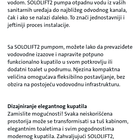
vodom. SOLOLIFT2 pumpa otpadnu vodu iz vaših
sanitarnih uređaja do najbližeg odvodnog kanala,
čak i ako se nalazi daleko. To znači jednostavniji i
jeftiniji proces instalacije.
Sa SOLOLIFT2 pumpom, možete lako da prevaziđete
vodovodne izazove i napravite potpuno
funkcionalno kupatilo u svom potkrovlju ili
dodatni toalet u podrumu. Njezina kompaktna
veličina omogućava fleksibilno postavljanje, bez
obzira na postojeću vodovodnu infrastrukturu.
Dizajniranje elegantnog kupatila
Zamislite mogućnosti! Svaka neiskorišćena
prostorija može se transformisati sa tuš kabinom,
elegantnim toaletima i svim pogodnostima
modernog kupatila. Zahvaljujući SOLOLIFT2,