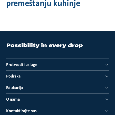
premeštanju kuhinje
Proizvodi i usluge
Podrška
Edukacija
O nama
Kontaktirajte nas