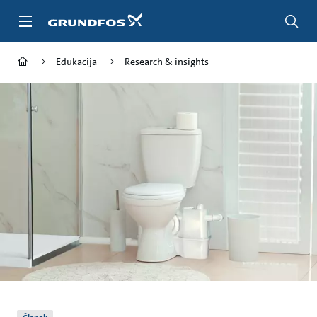
Idi
na
glavni
sadržaj
Edukacija
Research & insights