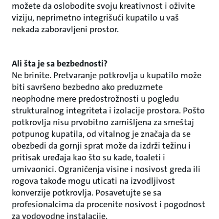
možete da oslobodite svoju kreativnost i oživite
viziju, neprimetno integrišući kupatilo u vaš
nekada zaboravljeni prostor.
Ali šta je sa bezbednosti?
Ne brinite. Pretvaranje potkrovlja u kupatilo može
biti savršeno bezbedno ako preduzmete
neophodne mere predostrožnosti u pogledu
strukturalnog integriteta i izolacije prostora. Pošto
potkrovlja nisu prvobitno zamišljena za smeštaj
potpunog kupatila, od vitalnog je značaja da se
obezbedi da gornji sprat može da izdrži težinu i
pritisak uređaja kao što su kade, toaleti i
umivaonici. Ograničenja visine i nosivost greda ili
rogova takođe mogu uticati na izvodljivost
konverzije potkrovlja. Posavetujte se sa
profesionalcima da procenite nosivost i pogodnost
za vodovodne instalacije.