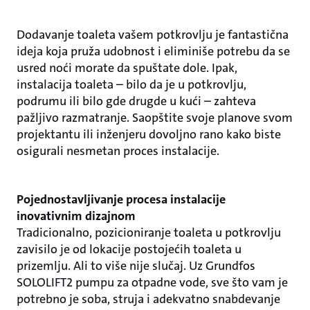
Dodavanje toaleta vašem potkrovlju je fantastična
ideja koja pruža udobnost i eliminiše potrebu da se
usred noći morate da spuštate dole. Ipak,
instalacija toaleta – bilo da je u potkrovlju,
podrumu ili bilo gde drugde u kući – zahteva
pažljivo razmatranje. Saopštite svoje planove svom
projektantu ili inženjeru dovoljno rano kako biste
osigurali nesmetan proces instalacije.
Pojednostavljivanje procesa instalacije
inovativnim dizajnom
Tradicionalno, pozicioniranje toaleta u potkrovlju
zavisilo je od lokacije postojećih toaleta u
prizemlju. Ali to više nije slučaj. Uz Grundfos
SOLOLIFT2 pumpu za otpadne vode, sve što vam je
potrebno je soba, struja i adekvatno snabdevanje