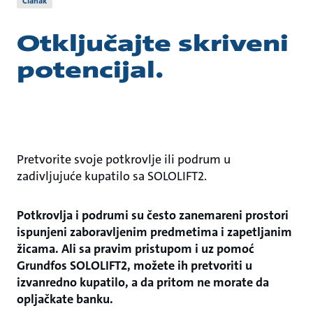
Članak
Otključajte skriveni
potencijal.
Pretvorite svoje potkrovlje ili podrum u
zadivljujuće kupatilo sa SOLOLIFT2.
Potkrovlja i podrumi su često zanemareni prostori
ispunjeni zaboravljenim predmetima i zapetljanim
žicama. Ali sa pravim pristupom i uz pomoć
Grundfos SOLOLIFT2, možete ih pretvoriti u
izvanredno kupatilo, a da pritom ne morate da
opljačkate banku.