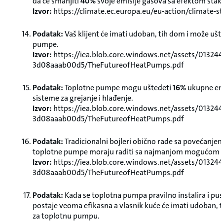
da će smanjiti
40%
svoje emisije gasova sa efektom stak
Izvor:
https://climate.ec.europa.eu/eu-action/climate
Podatak:
Vaš klijent će imati udoban, tih dom i može uš
pumpe.
Izvor:
https://iea.blob.core.windows.net/assets/0132
3d08aaab00d5/TheFutureofHeatPumps.pdf
Podatak:
Toplotne pumpe mogu uštedeti
16%
ukupne en
sisteme za grejanje i hlađenje.
Izvor:
https://iea.blob.core.windows.net/assets/0132
3d08aaab00d5/TheFutureofHeatPumps.pdf
Podatak:
Tradicionalni bojleri obično rade sa povećan
toplotne pumpe moraju raditi sa najmanjom mogućom 
Izvor:
https://iea.blob.core.windows.net/assets/0132
3d08aaab00d5/TheFutureofHeatPumps.pdf
Podatak:
Kada se toplotna pumpa pravilno instalira i pust
postaje veoma efikasna a vlasnik kuće će imati udoban,
za toplotnu pumpu.