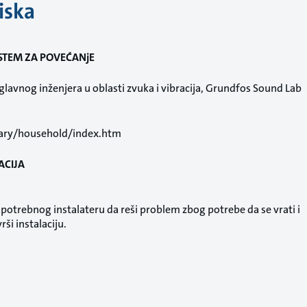
iska
SISTEM ZA POVEĆANjE
glavnog inženjera u oblasti zvuka i vibracija, Grundfos Sound Lab
rary/household/index.htm
ACIJA
otrebnog instalateru da reši problem zbog potrebe da se vrati i
ši instalaciju.