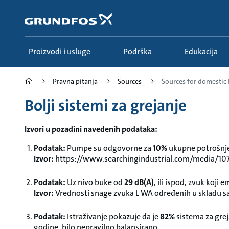
Idi
na
glavni
sadržaj
Proizvodi i usluge
Podrška
Edukacija
Pravna pitanja
Sources
Sources for domestic b
Bolji sistemi za grejanje
Izvori u pozadini navedenih podataka:
Podatak:
Pumpe su odgovorne za
10%
ukupne potrošnje 
Izvor:
https://www.searchingindustrial.com/media/10
Podatak:
Uz nivo buke od
29 dB(A)
, ili ispod, zvuk koji
Izvor:
Vrednosti snage zvuka L WA određenih u skladu sa I
Podatak:
Istraživanje pokazuje da je
82%
sistema za gre
godine, bilo nepravilno balansirano.