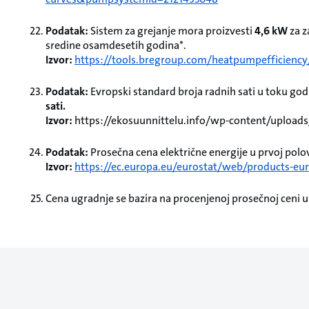
Podatak:
Sistem za grejanje mora proizvesti
4,6 kW
za z
sredine osamdesetih godina*.
Izvor:
https://tools.bregroup.com/heatpumpefficiency/
Podatak:
Evropski standard broja radnih sati u toku g
sati.
Izvor:
https://ekosuunnittelu.info/wp-content/uploads
Podatak:
Prosečna cena električne energije u prvoj polov
Izvor:
https://ec.europa.eu/eurostat/web/products-e
Cena ugradnje se bazira na procenjenoj prosečnoj ceni u 