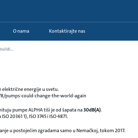
O nama
Kontaktirajte nas
uildi...
električne energije u svetu.
78/pumps-could-change-the-world-again
 emituju pumpe ALPHA tiši je od šapata na
30dB(A)
.
SO 20361 1), ISO 3745 i ISO 4871.
janje u postojećim zgradama samo u Nemačkoj, tokom 2017.