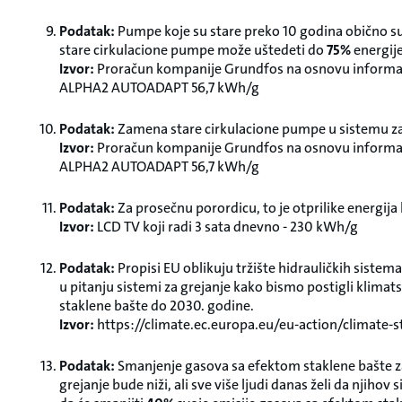
Podatak:
Pumpe koje su stare preko 10 godina obično s
stare cirkulacione pumpe može uštedeti do
75%
energije
Izvor:
Proračun kompanije Grundfos na osnovu informaci
ALPHA2 AUTOADAPT 56,7 kWh/g
Podatak:
Zamena stare cirkulacione pumpe u sistemu za
Izvor:
Proračun kompanije Grundfos na osnovu informaci
ALPHA2 AUTOADAPT 56,7 kWh/g
Podatak:
Za prosečnu porordicu, to je otprilike energija
Izvor:
LCD TV koji radi 3 sata dnevno - 230 kWh/g
Podatak:
Propisi EU oblikuju tržište hidrauličkih sistem
u pitanju sistemi za grejanje kako bismo postigli klimat
staklene bašte do 2030. godine.
Izvor:
https://climate.ec.europa.eu/eu-action/climate
Podatak:
Smanjenje gasova sa efektom staklene bašte 
grejanje bude niži, ali sve više ljudi danas želi da njihov