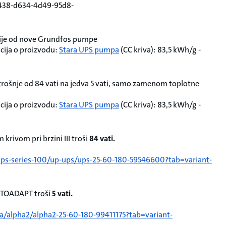
4438-d634-4d49-95d8-
gije od nove Grundfos pumpe
ija o proizvodu:
Stara UPS pumpa
(CC kriva): 83,5 kWh/g -
trošnje od 84 vati na jedva 5 vati, samo zamenom toplotne
ija o proizvodu:
Stara UPS pumpa
(CC kriva): 83,5 kWh/g -
rivom pri brzini III troši
84 vati.
ups-series-100/up-ups/ups-25-60-180-59546600?tab=variant-
UTOADAPT troši
5 vati.
a/alpha2/alpha2-25-60-180-99411175?tab=variant-