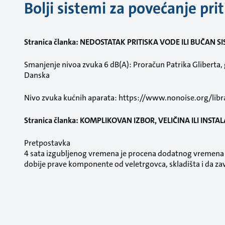
Bolji sistemi za povećanje prit
Stranica članka: NEDOSTATAK PRITISKA VODE ILI BUČAN 
Smanjenje nivoa zvuka 6 dB(A): Proračun Patrika Gliberta, 
Danska
Nivo zvuka kućnih aparata: https://www.nonoise.org/lib
Stranica članka: KOMPLIKOVAN IZBOR, VELIČINA ILI INSTAL
Pretpostavka
4 sata izgubljenog vremena je procena dodatnog vremena p
dobije prave komponente od veletrgovca, skladišta i da zavr