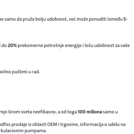
ji ne samo da pruža bolju udobnost, već može ponuditi između
5-
i do
20%
prekomerne potrošnje energije i lošu udobnost za vaše
vilno pušteni u rad.
mpi širom sveta neefikasno, a od toga
100 miliona
samo u
os prodaje iz oblasti OEM i trgovine, informacija o udelu na
 cirkulacionim pumpama.