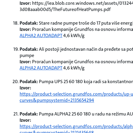
Izvor:
https://iea.blob.core.windows.net/assets/0132
3d08aaab00d5/TheFutureofHeatPumps.pdf
Podatak:
Stare radne pumpe troše do 17 puta više ener
Izvor:
Proračun kompanije Grundfos na osnovu informac
ALPHA2 AUTOADAPT
4,6 kWh/g
Podatak:
Ali postoji jednostavan način da pređete sa po
pumpe
Izvor:
Proračun kompanije Grundfos na osnovu informac
ALPHA2 AUTOADAPT
4,6 kWh/g
Podatak:
Pumpa UPS 25 60 180 koja radi sa konstantnom k
Izvor:
https://product-selection.grundfos.com/products/up-
curves&pumpsystemid=2135654294
Podatak:
Pumpa ALPHA2 25 60 180 u radu na režimu A
Izvor:
https://product-selection.grundfos.com/products/alph
curves&pumpsystemid=2121435648