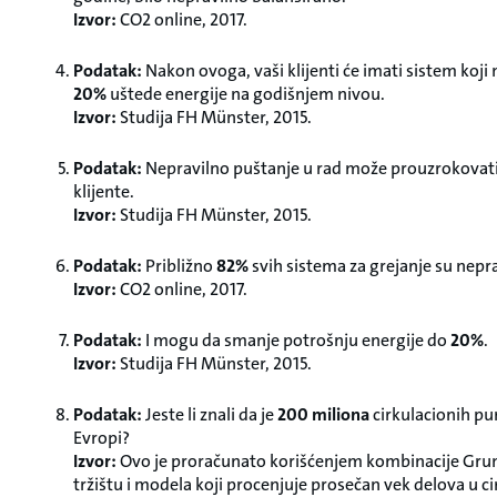
Izvor:
CO2 online, 2017.
Podatak:
Nakon ovoga, vaši klijenti će imati sistem ko
20%
uštede energije na godišnjem nivou.
Izvor:
Studija FH Münster, 2015.
Podatak:
Nepravilno puštanje u rad može prouzrokovat
klijente.
Izvor:
Studija FH Münster, 2015.
Podatak:
Približno
82%
svih sistema za grejanje su nepra
Izvor:
CO2 online, 2017.
Podatak:
I mogu da smanje potrošnju energije do
20%
.
Izvor:
Studija FH Münster, 2015.
Podatak:
Jeste li znali da je
200 miliona
cirkulacionih pu
Evropi?
Izvor:
Ovo je proračunato korišćenjem kombinacije Grundf
tržištu i modela koji procenjuje prosečan vek delova u