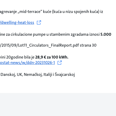
agrevanje „mid-terrace“ kuće (kuća u nizu spojenih kuća) iz
dwelling-heat-loss
odine za cirkulacione pumpe u stambenim zgradama iznosi
5.000
/2015/09/Lot11_Circulators_FinalReport.pdf strana 30
ini 20godine bila je
28,9 € za 100 kWh.
urostat-news/w/ddn-20231026-1
Danskoj, UK, Nemačkoj, Italiji i Švajcarskoj