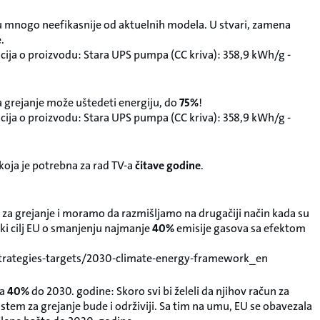
u mnogo neefikasnije od aktuelnih modela. U stvari, zamena
.
ja o proizvodu: Stara UPS pumpa (CC kriva): 358,9 kWh/g -
 grejanje može uštedeti energiju, do
75%
!
ja o proizvodu: Stara UPS pumpa (CC kriva): 358,9 kWh/g -
 koja je potrebna za rad TV-a
čitave godine
.
a za grejanje i moramo da razmišljamo na drugačiji način kada su
ski cilj EU o smanjenju najmanje
40%
emisije gasova sa efektom
-strategies-targets/2030-climate-energy-framework_en
za
40%
do 2030. godine: Skoro svi bi želeli da njihov račun za
 sistem za grejanje bude i održiviji. Sa tim na umu, EU se obavezala