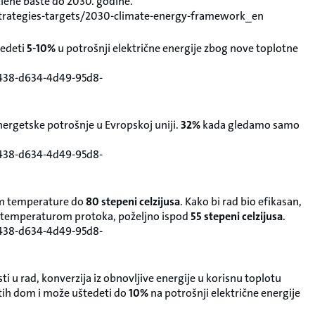
lene bašte do 2030. godine.
-strategies-targets/2030-climate-energy-framework_en
tedeti
5-10%
u potrošnji električne energije zbog nove toplotne
4438-d634-4d49-95d8-
ergetske potrošnje u Evropskoj uniji.
32%
kada gledamo samo
4438-d634-4d49-95d8-
jem temperature do
80 stepeni celzijusa
. Kako bi rad bio efikasan,
temperaturom protoka, poželjno ispod
55 stepeni celzijusa
.
4438-d634-4d49-95d8-
i u rad, konverzija iz obnovljive energije u korisnu toplotu
 tih dom i može uštedeti do
10%
na potrošnji električne energije