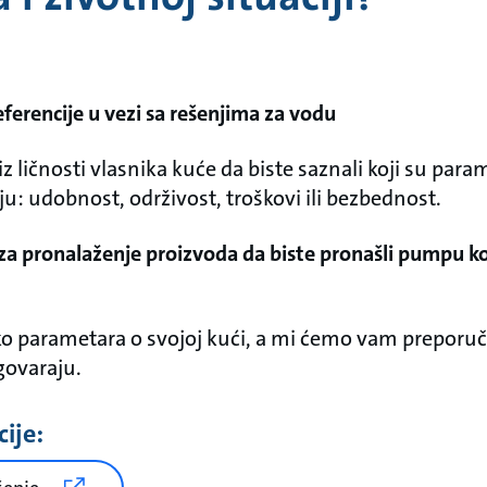
eferencije u vezi sa rešenjima za vodu
 ličnosti vlasnika kuće da biste saznali koji su param
iju: udobnost, održivost, troškovi ili bezbednost.
 za pronalaženje proizvoda da biste pronašli pumpu k
o parametara o svojoj kući, a mi ćemo vam preporuč
govaraju.
ije: