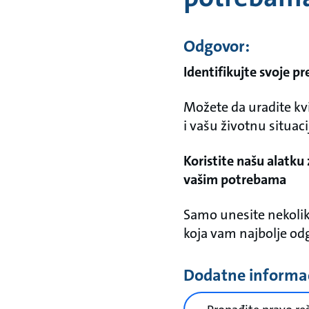
Odgovor:
Identifikujte svoje pr
Možete da uradite kviz
i vašu životnu situac
Koristite našu alatku
vašim potrebama
Samo unesite nekolik
koja vam najbolje od
Dodatne informac