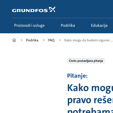
Idi
na
glavni
sadržaj
Proizvodi i usluge
Podrška
Edukacija
Podrška
FAQ
Kako mogu da budem siguran ...
Često postavljana pitanja
Pitanje:
Kako mogu
pravo reš
potrebama 