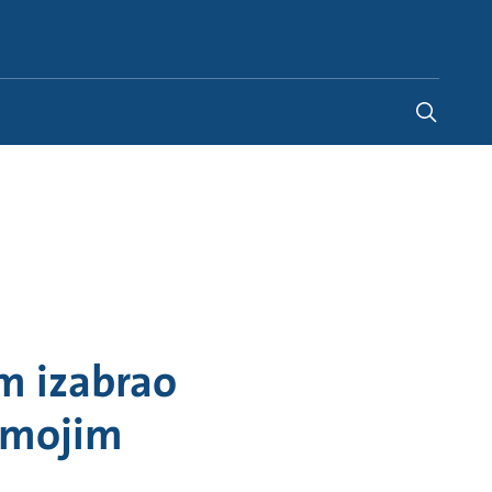
Serbia
m izabrao
 mojim