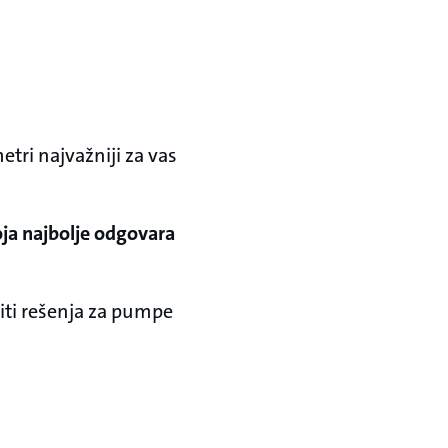
etri najvažniji za vas
oja najbolje odgovara
iti rešenja za pumpe