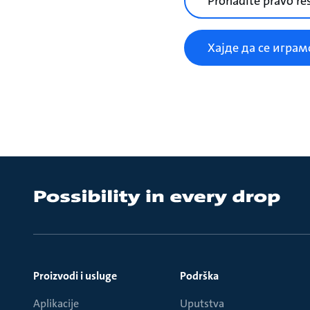
Pronađite pravo re
Хајде да се играм
Proizvodi i usluge
Podrška
Aplikacije
Uputstva