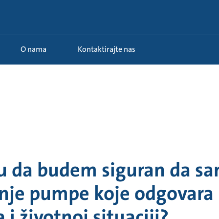
O nama
Kontaktirajte nas
 da budem siguran da sa
enje pumpe koje odgovara
i životnoj situaciji?