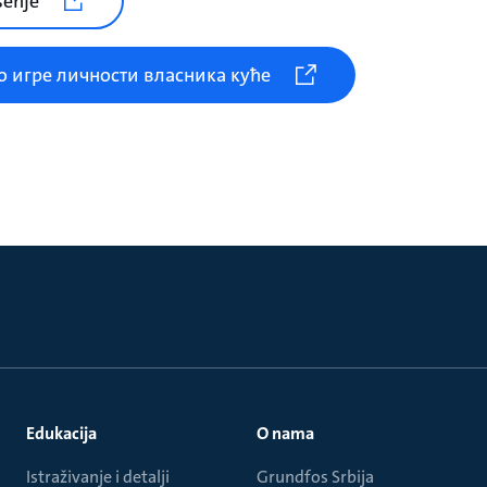
šenje
о игре личности власника куће
Edukacija
O nama
Istraživanje i detalji
Grundfos Srbija