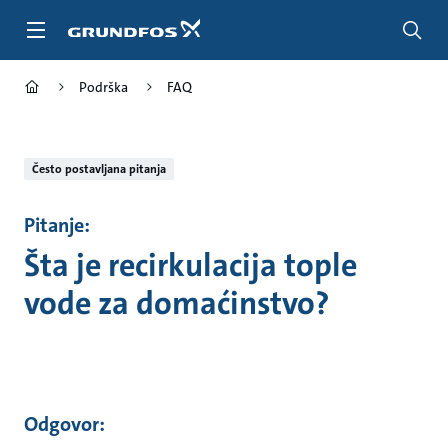
Idi
na
glavni
sadržaj
Podrška
FAQ
Često postavljana pitanja
Pitanje:
Šta je recirkulacija tople
vode za domaćinstvo?
Odgovor: