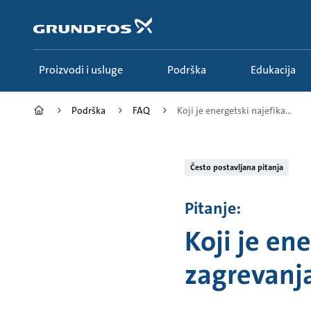
Idi
na
glavni
sadržaj
Proizvodi i usluge
Podrška
Edukacija
Podrška
FAQ
Koji je energetski najefika...
Često postavljana pitanja
Pitanje:
Koji je en
zagrevan