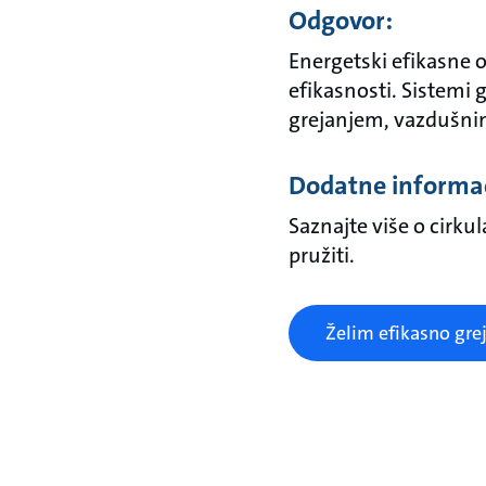
Odgovor:
Energetski efikasne 
efikasnosti. Sistemi
grejanjem, vazdušnim
Dodatne informac
Saznajte više o cir
pružiti.
Želim efikasno gre