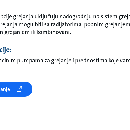
opcije grejanja uključuju nadogradnju na sistem grej
 grejanja mogu biti sa radijatorima, podnim grejanje
 grejanjem ili kombinovani.
ije:
kulacinim pumpama za grejanje i prednostima koje 
janje