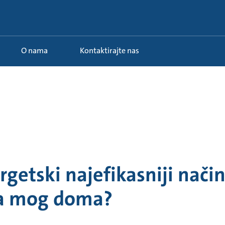
O nama
Kontaktirajte nas
ergetski najefikasniji nači
ja mog doma?