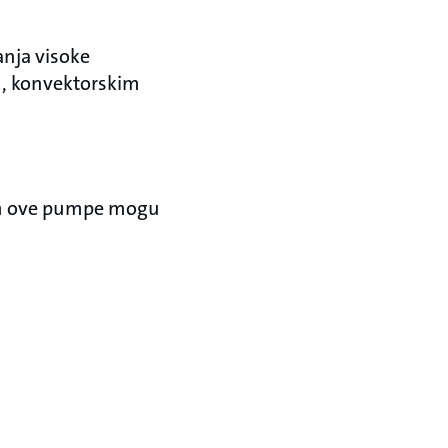
anja visoke
m, konvektorskim
vam ove pumpe mogu