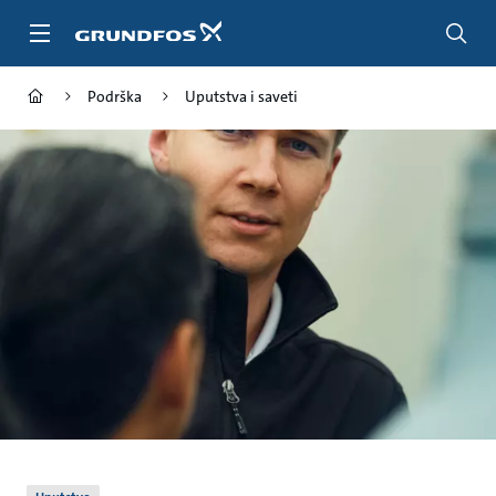
Idi
na
glavni
sadržaj
Podrška
Uputstva i saveti