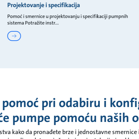
Projektovanje i specifikacija
Pomoć i smernice u projektovanju i specifikaciji pumpnih
sistema Potražite instr
 pomoć pri odabiru i konf
eće pumpe pomoću naših on
stva kako da pronađete brze i jednostavne smernice i