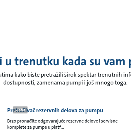
 u trenutku kada su vam 
atima kako biste pretražili širok spektar trenutnih i
dostupnosti, zamenama pumpi i još mnogo toga.
Pretraživač rezervnih delova za pumpu
Vidžet
Brzo pronađite odgovarajuće rezervne delove i servisne
komplete za pumpe u platf