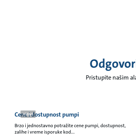
Odgovori
Pristupite našim al
Cene i dostupnost pumpi
Vidžet
Brzo i jednostavno potražite cene pumpi, dostupnost,
zalihe i vreme isporuke kod