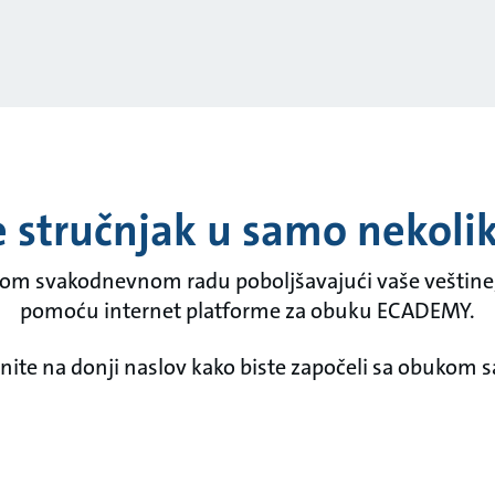
e stručnjak u samo nekolik
om svakodnevnom radu poboljšavajući vaše veštine,
pomoću internet platforme za obuku ECADEMY.
knite na donji naslov kako biste započeli sa obukom s