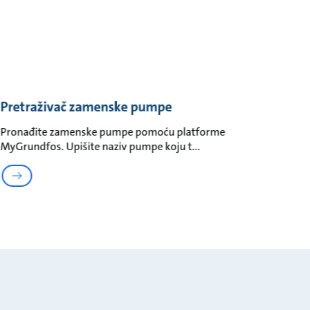
Pretraživač zamenske pumpe
Pronađite zamenske pumpe pomoću platforme
MyGrundfos. Upišite naziv pumpe koju t