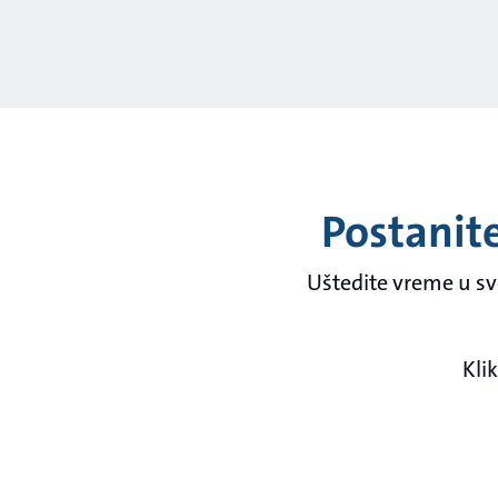
Postanit
Uštedite vreme u sv
Kli