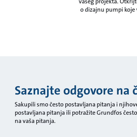
vašeg projekta. Otkrijt
o dizajnu pumpi koje
Saznajte odgovore na č
Sakupili smo često postavljana pitanja i njiho
postavljana pitanja ili potražite Grundfos čes
na vaša pitanja.