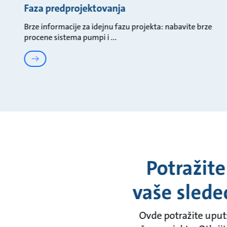
Faza predprojektovanja
Brze informacije za idejnu fazu projekta: nabavite brze
procene sistema pumpi i
Potražite
vaše sled
Ovde potražite uput