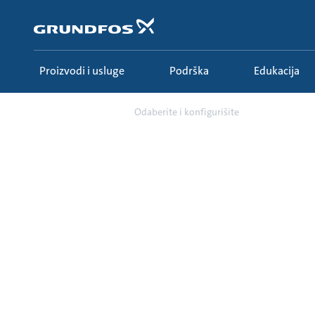
Idi
na
glavni
sadržaj
Proizvodi i usluge
Podrška
Edukacija
Podrška
Odaberite i konfigurišite