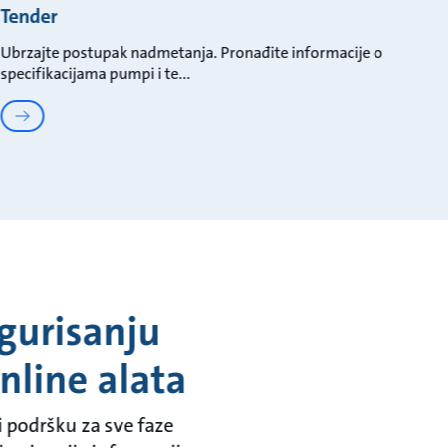
Tender
Ubrzajte postupak nadmetanja. Pronađite informacije o
specifikacijama pumpi i te
igurisanju
line alata
 podršku za sve faze