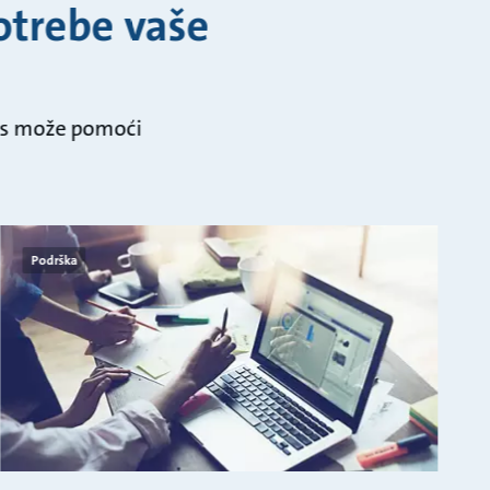
otrebe vaše
fos može pomoći
Podrška