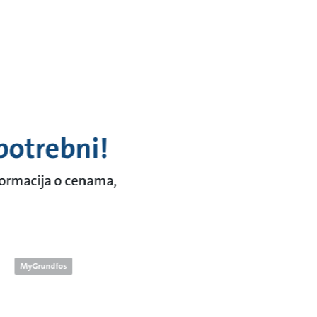
potrebni!
nformacija o cenama,
MyGrundfos