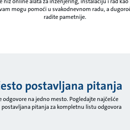
e niz online alata za inženjering, instalaciju i rad kao
 vam mogu pomoći u svakodnevnom radu, a dugoroč
radite pametnije.
esto postavljana pitanja
ve odgovore na jedno mesto. Pogledajte najčešće
to postavljana pitanja za kompletnu listu odgovora