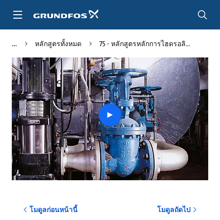
ข้าม
ไป
ที่
เนื้อหา
หลักสูตรทั้งหมด
75 - หลักสูตรหลักการไฮดรอลิ...
หลัก
Play
video
โมดูลก่อนหน้านี้
โมดูลถัดไป