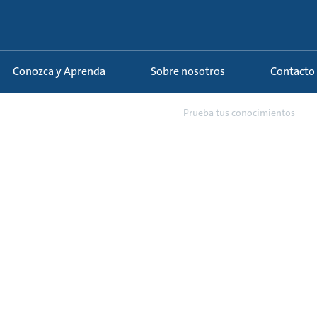
Conozca y Aprenda
Sobre nosotros
Contacto
s
38 - Otros conocimientos so...
Prueba tus conocimientos