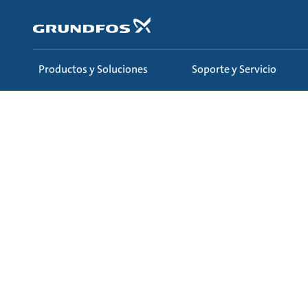
Saltar
al
contenido
principal
Productos y Soluciones
Soporte y Servicio
Conozca y Aprenda
Ecademy
Todos los curso