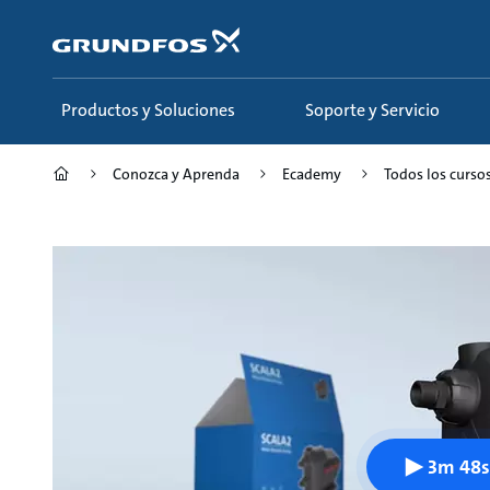
Saltar
al
contenido
principal
Productos y Soluciones
Soporte y Servicio
Conozca y Aprenda
Ecademy
Todos los curso
3m 48s