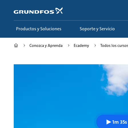
Saltar
al
contenido
principal
Productos y Soluciones
Soporte y Servicio
Conozca y Aprenda
Ecademy
Todos los curso
1m 35s