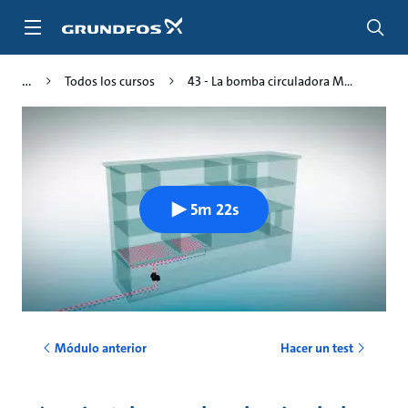
Saltar
al
contenido
principal
Todos los cursos
43 - La bomba circuladora M...
5m 22s
Módulo anterior
Hacer un test