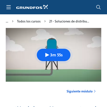
Saltar
al
contenido
principal
Todos los cursos
21 - Soluciones de distribu...
3m 55s
Siguiente módulo