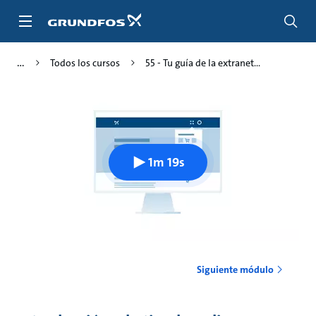
Saltar
al
contenido
principal
Todos los cursos
55 - Tu guía de la extranet...
1m 19s
Siguiente módulo