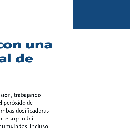
con una
al de
sión, trabajando
l peróxido de
ombas dosificadoras
o te supondrá
acumulados, incluso