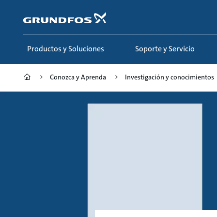
Saltar
al
contenido
principal
Productos y Soluciones
Soporte y Servicio
Conozca y Aprenda
Investigación y conocimientos