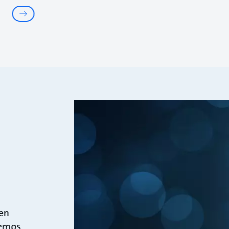
en
lemos