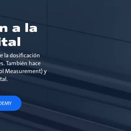
n a la
ital
e la dosificación
nes. También hace
rol Measurement) y
tal.
ADEMY