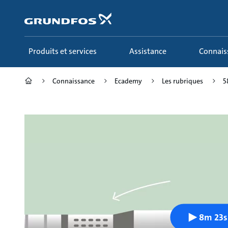
Aller
au
menu
principal
Produits et services
Assistance
Connai
Connaissance
Ecademy
Les rubriques
5
8m 23s