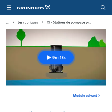
Aller
au
menu
principal
Les rubriques
19 - Stations de pompage pr...
9m 13s
Module suivant