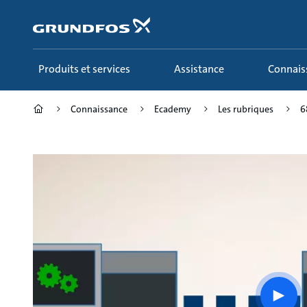
Aller
au
menu
principal
Produits et services
Assistance
Connai
Connaissance
Ecademy
Les rubriques
6
Play