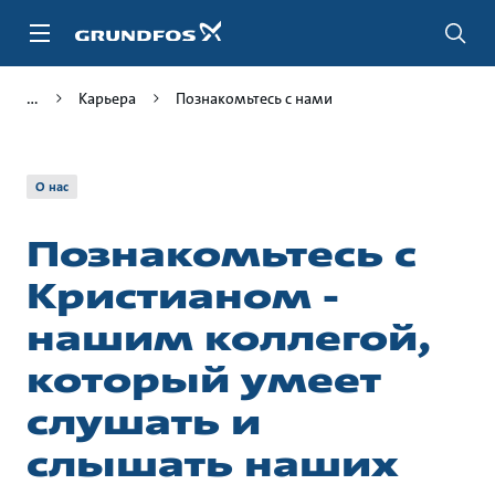
Перейти
к
основному
контенту
Карьера
Познакомьтесь с нами
О нас
Познакомьтесь с
Кристианом -
нашим коллегой,
который умеет
слушать и
слышать наших