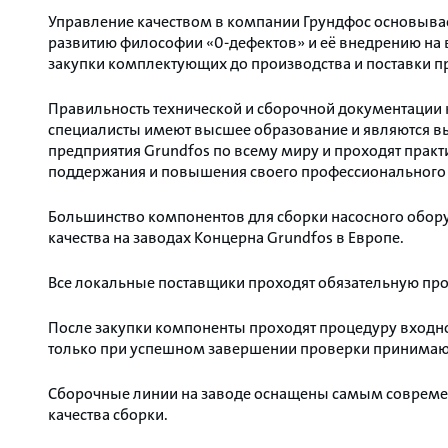
Управление качеством в компании Грундфос основывает
развитию философии «0-дефектов» и её внедрению на в
закупки комплектующих до производства и поставки п
Правильность технической и сборочной документации 
специалисты имеют высшее образование и являются в
предприятия Grundfos по всему миру и проходят практи
поддержания и повышения своего профессионального 
Большинство компонентов для сборки насосного обор
качества на заводах Концерна Grundfos в Европе.
Все локальные поставщики проходят обязательную про
После закупки компоненты проходят процедуру входно
только при успешном завершении проверки принимают
Сборочные линии на заводе оснащены самым совреме
качества сборки.