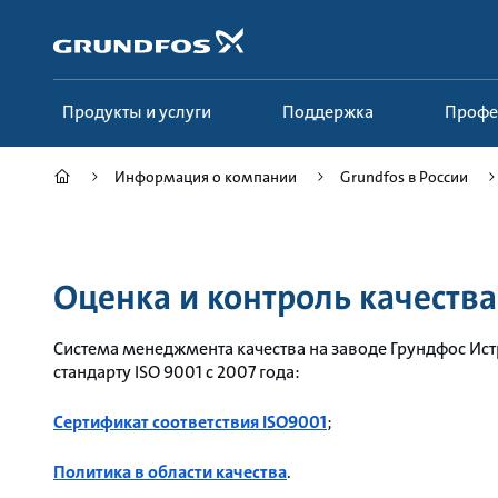
Перейти
к
основному
контенту
Продукты и услуги
Поддержка
Проф
Информация о компании
Grundfos в России
Оценка и контроль качества
Система менеджмента качества на заводе Грундфос Ис
стандарту ISO 9001 с 2007 года:
Сертификат соответствия ISO9001
;
Политика в области качества
.