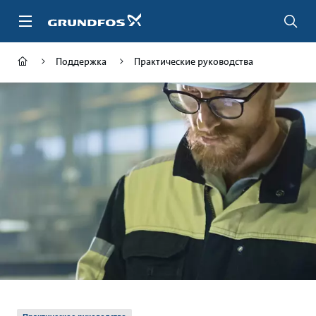
Перейти
к
основному
контенту
Поддержка
Практические руководства